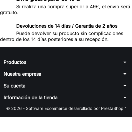
Si realiza una compra superior a 49€, el envío será
gratuito.
Devoluciones de 14 días / Garantía de 2 años
Puede devolver su producto sin complicaciones
dentro de los 14 días posteriores a su recepción.
arrow_drop_down
Productos
arrow_drop_down
Nuestra empresa
arrow_drop_down
Su cuenta
arrow_drop_down
Información de la tienda
© 2026 - Software Ecommerce desarrollado por PrestaShop™