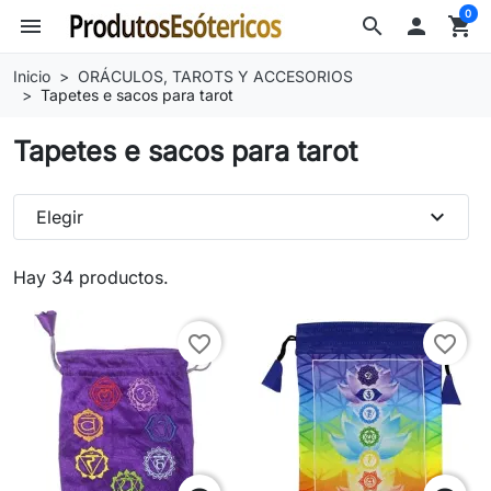
0
menu
search

shopping_cart
Inicio
ORÁCULOS, TAROTS Y ACCESORIOS
Tapetes e sacos para tarot
Tapetes e sacos para tarot
expand_more
Elegir
Hay 34 productos.
favorite_border
favorite_border