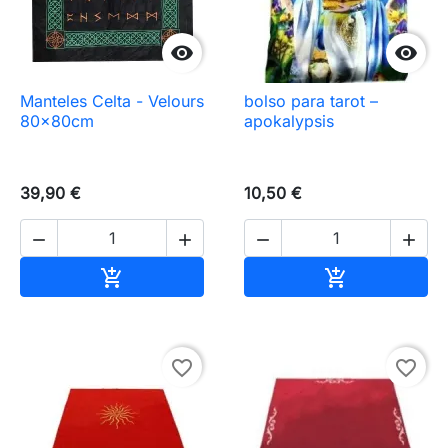


Manteles Celta - Velours
bolso para tarot –
80x80cm
apokalypsis
39,90 €
10,50 €




Añadir al carrito
Añadir al carr


favorite_border
favorite_border