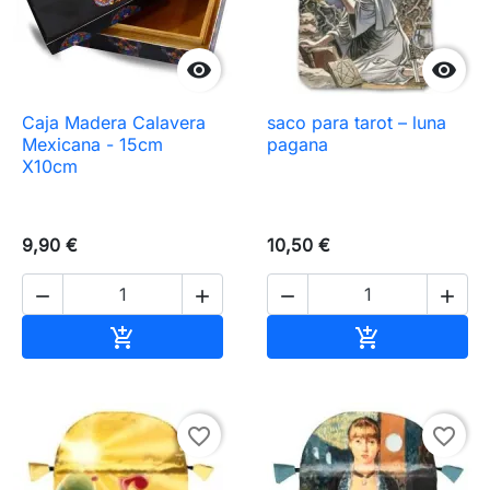


Caja Madera Calavera
saco para tarot – luna
Mexicana - 15cm
pagana
X10cm
9,90 €
10,50 €




Añadir al carrito
Añadir al carr


favorite_border
favorite_border