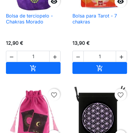


Bolsa de terciopelo -
Bolsa para Tarot - 7
Chakras Morado
chakras
12,90 €
13,90 €




Añadir al carrito
Añadir al carr


favorite_border
favorite_border