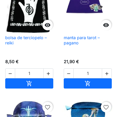


bolsa de terciopelo –
manta para tarot –
reiki
pagano
8,50 €
21,90 €




Añadir al carrito
Añadir al carr


favorite_border
favorite_border