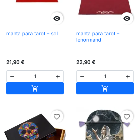


manta para tarot – sol
manta para tarot –
lenormand
21,90 €
22,90 €




Añadir al carrito
Añadir al carr


favorite_border
favorite_border