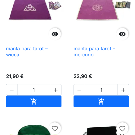


manta para tarot –
manta para tarot –
wicca
mercurio
21,90 €
22,90 €




Añadir al carrito
Añadir al carr


favorite_border
favorite_border