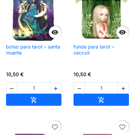


bolso para tarot – santa
funda para tarot –
muerte
ceccoli
10,50 €
10,50 €




Añadir al carrito
Añadir al carr


favorite_border
favorite_border