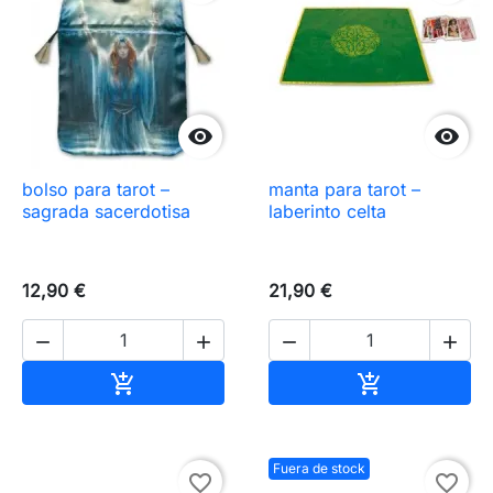


bolso para tarot –
manta para tarot –
sagrada sacerdotisa
laberinto celta
12,90 €
21,90 €




Añadir al carrito
Añadir al carr


Fuera de stock
favorite_border
favorite_border