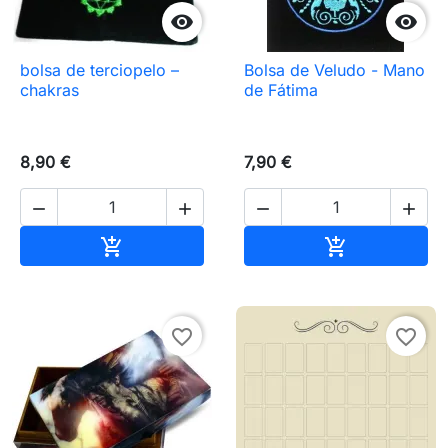


bolsa de terciopelo –
Bolsa de Veludo - Mano
chakras
de Fátima
8,90 €
7,90 €




Añadir al carrito
Añadir al carr


favorite_border
favorite_border