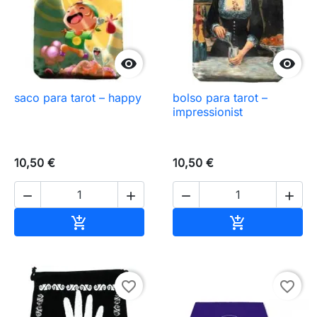


saco para tarot – happy
bolso para tarot –
impressionist
10,50 €
10,50 €




Añadir al carrito
Añadir al carr


favorite_border
favorite_border