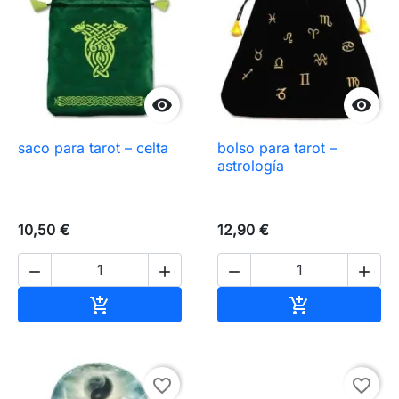


saco para tarot – celta
bolso para tarot –
astrología
10,50 €
12,90 €




Añadir al carrito
Añadir al carr


favorite_border
favorite_border