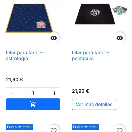


telar para tarot –
telar para tarot –
astrología
pentáculo
21,90 €
21,90 €


Añadir al carrito

Ver más detalles
Fuera de stock
Fuera de stock
favorite_border
favorite_border