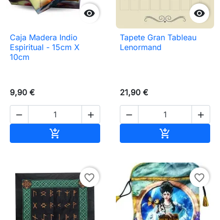


Caja Madera Indio
Tapete Gran Tableau
Espiritual - 15cm X
Lenormand
10cm
9,90 €
21,90 €




Añadir al carrito
Añadir al carr


favorite_border
favorite_border