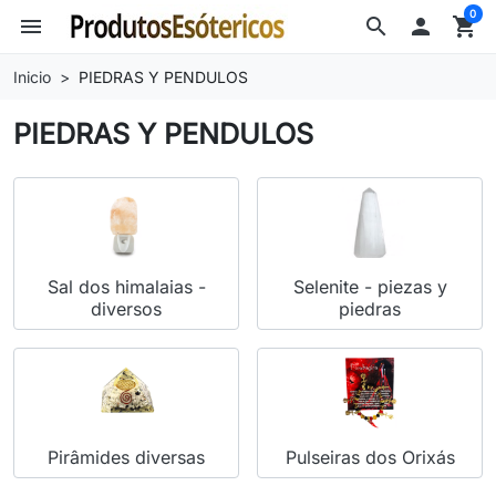
0
menu
search

shopping_cart
Inicio
PIEDRAS Y PENDULOS
PIEDRAS Y PENDULOS
Sal dos himalaias -
Selenite - piezas y
diversos
piedras
Pirâmides diversas
Pulseiras dos Orixás