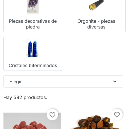
Piezas decorativas de
Orgonite - piezas
piedra
diversas
Cristales biterminados
expand_more
Elegir
Hay 592 productos.
favorite_border
favorite_border