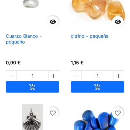


Cuarzo Blanco -
citrino – pequeña
pequeño
0,90 €
1,15 €




Añadir al carrito
Añadir al carr


favorite_border
favorite_border