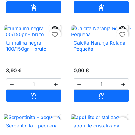
Añadir al carrito
Añadir al carr




favorite_border
favorite_border
turmalina negra
Calcita Naranja Rolada -
100/150gr – bruto
Pequeña
8,90 €
0,90 €




Añadir al carrito
Añadir al carr




favorite_border
favorite_border
Serpentinita - pequeña
apofilite cristalizada