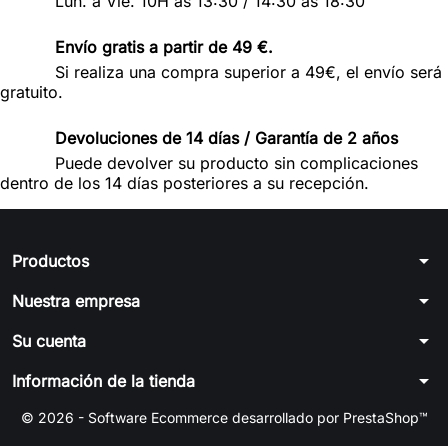
Lun. a Vie. 10H ás 13:30 / 14:30 ás 18:30
Envío gratis a partir de 49 €.
Si realiza una compra superior a 49€, el envío será
gratuito.
Devoluciones de 14 días / Garantía de 2 años
Puede devolver su producto sin complicaciones
dentro de los 14 días posteriores a su recepción.
arrow_drop_down
Productos
arrow_drop_down
Nuestra empresa
arrow_drop_down
Su cuenta
arrow_drop_down
Información de la tienda
© 2026 - Software Ecommerce desarrollado por PrestaShop™