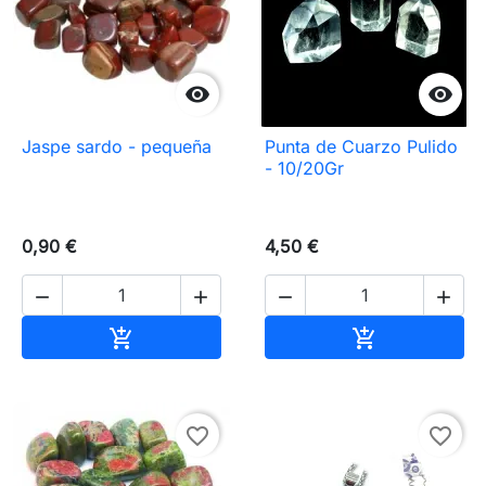


Jaspe sardo - pequeña
Punta de Cuarzo Pulido
- 10/20Gr
0,90 €
4,50 €




Añadir al carrito
Añadir al carr


favorite_border
favorite_border