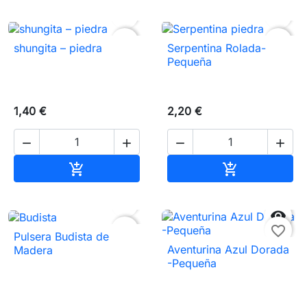


favorite_border
favorite_border
shungita – piedra
Serpentina Rolada-
Pequeña
1,40 €
2,20 €




Añadir al carrito
Añadir al carr




favorite_border
favorite_border
Pulsera Budista de
Aventurina Azul Dorada
Madera
-Pequeña