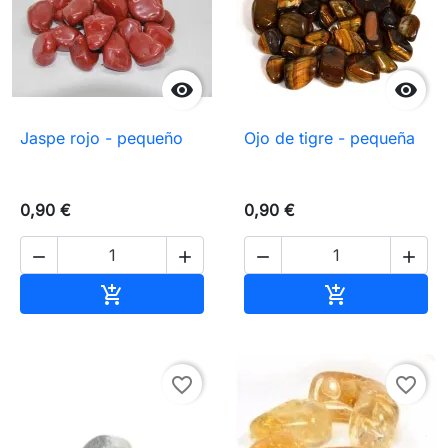


Jaspe rojo - pequeño
Ojo de tigre - pequeña
0,90 €
0,90 €




Añadir al carrito
Añadir al carr


favorite_border
favorite_border