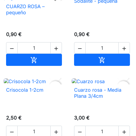
Sodalite - pequeña
CUARZO ROSA –
pequeño
0,90 €
0,90 €




Añadir al carrito
Añadir al carr




favorite_border
favorite_border
Crisocola 1-2cm
Cuarzo rosa - Media
Plana 3/4cm
2,50 €
3,00 €



