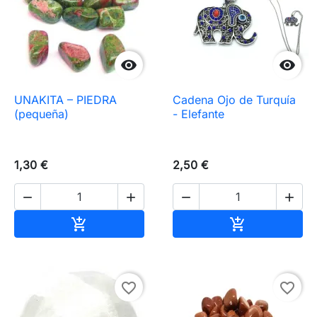


UNAKITA – PIEDRA
Cadena Ojo de Turquía
(pequeña)
- Elefante
1,30 €
2,50 €




Añadir al carrito
Añadir al carr


favorite_border
favorite_border