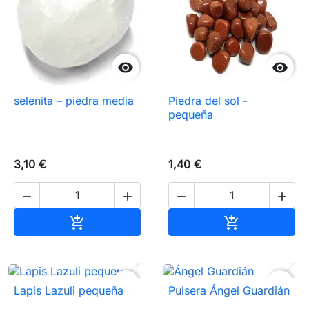


selenita – piedra media
Piedra del sol -
pequeña
3,10 €
1,40 €




Añadir al carrito
Añadir al carr




favorite_border
favorite_border
Lapis Lazuli pequeña
Pulsera Ángel Guardián