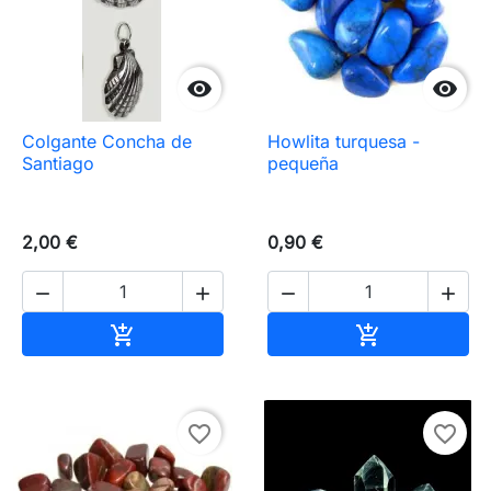


Colgante Concha de
Howlita turquesa -
Santiago
pequeña
2,00 €
0,90 €




Añadir al carrito
Añadir al carr


favorite_border
favorite_border