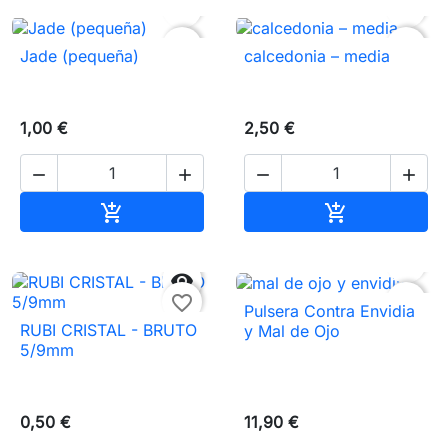


favorite_border
favorite_border
Jade (pequeña)
calcedonia – media
1,00 €
2,50 €




Añadir al carrito
Añadir al carr




favorite_border
favorite_border
Pulsera Contra Envidia
RUBI CRISTAL - BRUTO
y Mal de Ojo
5/9mm
0,50 €
11,90 €