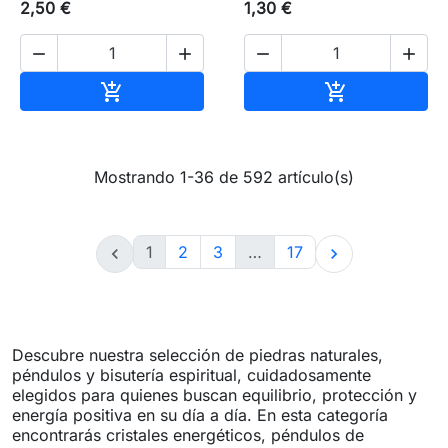
2,50 €
1,30 €




Añadir al carrito
Añadir al carr


Mostrando 1-36 de 592 artículo(s)
1
2
3
…
17


Descubre nuestra selección de piedras naturales,
péndulos y bisutería espiritual, cuidadosamente
elegidos para quienes buscan equilibrio, protección y
energía positiva en su día a día. En esta categoría
encontrarás cristales energéticos, péndulos de