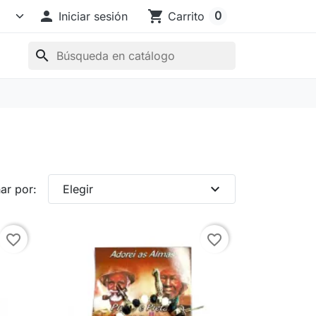

shopping_cart
0
Iniciar sesión
Carrito
search
expand_more
ar por:
Elegir
favorite_border
favorite_border