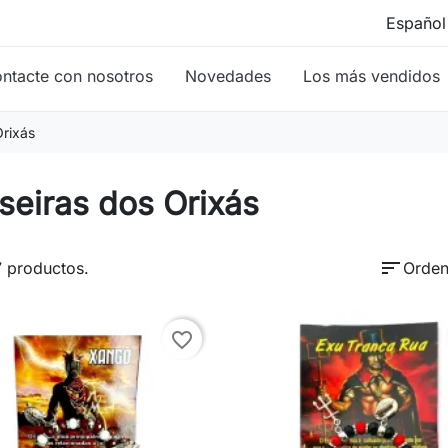
ntacte con nosotros
Novedades
Los más vendidos
Orixás
seiras dos Orixás
sort
 productos.
Orden
favorite_border