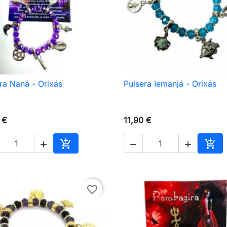
ra Nanã - Orixás
Pulsera Iemanjá - Orixás

Vista rápida

Vista rápida
 €
11,90 €





Añadir al carrito
Añad
favorite_border