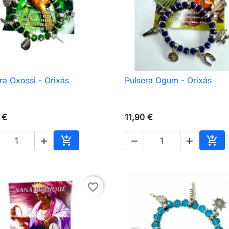
ra Oxossi - Orixás
Pulsera Ogum - Orixás

Vista rápida

Vista rápida
 €
11,90 €





Añadir al carrito
Añad
favorite_border