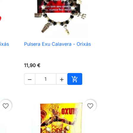
ixás
Pulsera Exu Calavera - Orixás

Vista rápida
11,90 €



ir al carrito
Añadir al carrito
favorite_border
favorite_border