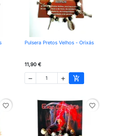
s
Pulsera Pretos Velhos - Orixás

Vista rápida
11,90 €



ir al carrito
Añadir al carrito
favorite_border
favorite_border