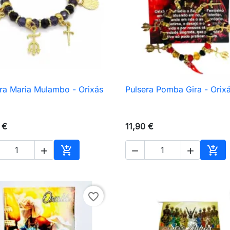
ra Maria Mulambo - Orixás
Pulsera Pomba Gira - Orix

Vista rápida

Vista rápida
 €
11,90 €





Añadir al carrito
Añad
favorite_border