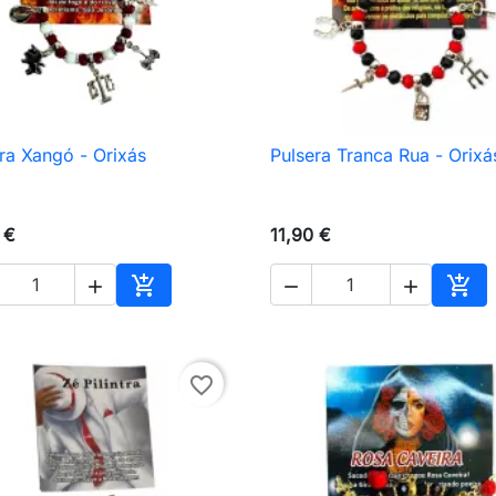
ra Xangó - Orixás
Pulsera Tranca Rua - Orixá

Vista rápida

Vista rápida
 €
11,90 €





Añadir al carrito
Añad
favorite_border