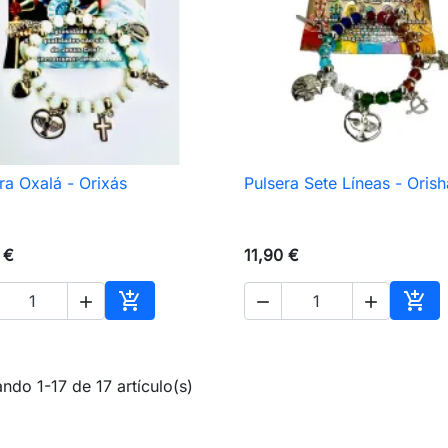
ra Oxalá - Orixás
Pulsera Sete Líneas - Orish

Vista rápida

Vista rápida
 €
11,90 €





Añadir al carrito
Añad
ndo 1-17 de 17 artículo(s)