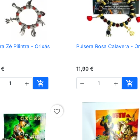
ra Zé Pilintra - Orixás
Pulsera Rosa Calavera - Or

Vista rápida

Vista rápida
 €
11,90 €





Añadir al carrito
Añad
favorite_border