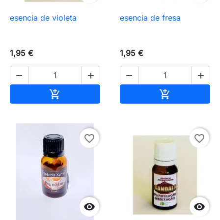
esencia de violeta
esencia de fresa
1,95 €
1,95 €




Añadir al carrito
Añadir al carr


favorite_border
favorite_border

