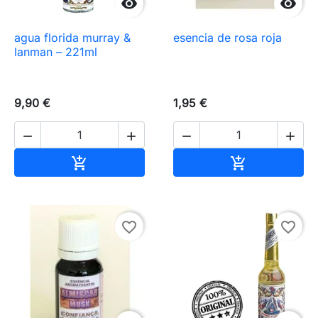


agua florida murray &
esencia de rosa roja
lanman – 221ml
9,90 €
1,95 €




Añadir al carrito
Añadir al carr


favorite_border
favorite_border