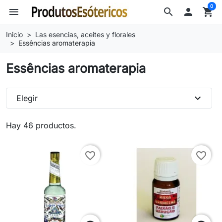
0
menu
search

shopping_cart
Inicio
Las esencias, aceites y florales
Essências aromaterapia
Essências aromaterapia
expand_more
Elegir
Hay 46 productos.
favorite_border
favorite_border