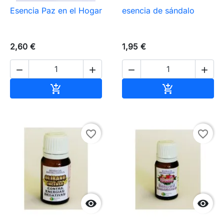
Esencia Paz en el Hogar
esencia de sándalo
2,60 €
1,95 €




Añadir al carrito
Añadir al carr


favorite_border
favorite_border

