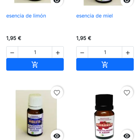


esencia de limón
esencia de miel
1,95 €
1,95 €




Añadir al carrito
Añadir al carr


favorite_border
favorite_border

