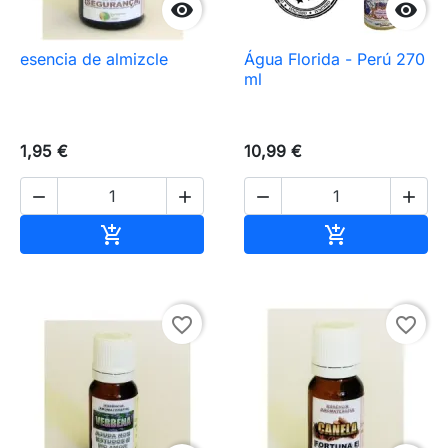


esencia de almizcle
Água Florida - Perú 270
ml
1,95 €
10,99 €




Añadir al carrito
Añadir al carr


favorite_border
favorite_border