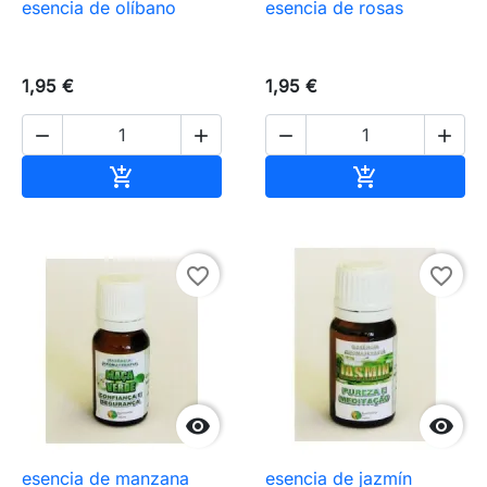
esencia de olíbano
esencia de rosas
1,95 €
1,95 €




Añadir al carrito
Añadir al carr


favorite_border
favorite_border


esencia de manzana
esencia de jazmín