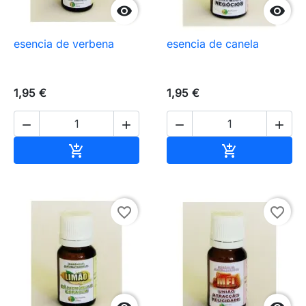


esencia de verbena
esencia de canela
1,95 €
1,95 €




Añadir al carrito
Añadir al carr


favorite_border
favorite_border