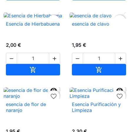


favorite_border
favorite_border
Esencia de Hierbabuena
esencia de clavo
2,00 €
1,95 €




Añadir al carrito
Añadir al carr




favorite_border
favorite_border
esencia de flor de
Esencia Purificación y
naranjo
Limpieza
1,95 €
2,30 €