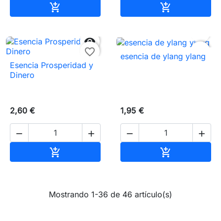
Añadir al carrito
Añadir al carr




favorite_border
favorite_border
esencia de ylang ylang
Esencia Prosperidad y
Dinero
2,60 €
1,95 €




Añadir al carrito
Añadir al carr


Mostrando 1-36 de 46 artículo(s)