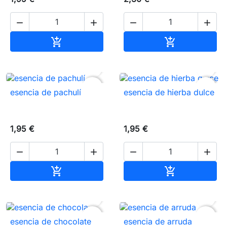




Añadir al carrito
Añadir al carr




favorite_border
favorite_border
esencia de pachulí
esencia de hierba dulce
1,95 €
1,95 €




Añadir al carrito
Añadir al carr




favorite_border
favorite_border
esencia de chocolate
esencia de arruda