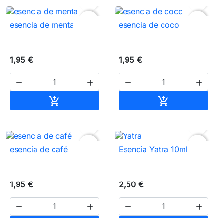


favorite_border
favorite_border
esencia de menta
esencia de coco
1,95 €
1,95 €




Añadir al carrito
Añadir al carr




favorite_border
favorite_border
esencia de café
Esencia Yatra 10ml
1,95 €
2,50 €



