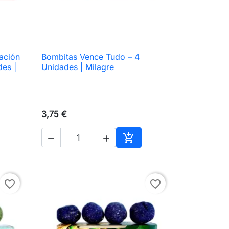
ación
Bombitas Vence Tudo – 4

Vista rápida
des |
Unidades | Milagre
3,75 €



ir al carrito
Añadir al carrito
favorite_border
favorite_border