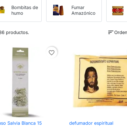
Bombitas de
Fumar
humo
Amazónico
sort
86 productos.
Orden
favorite_border
nso Salvia Blanca 15
defumador espiritual

Vista rápida

Vista rápida