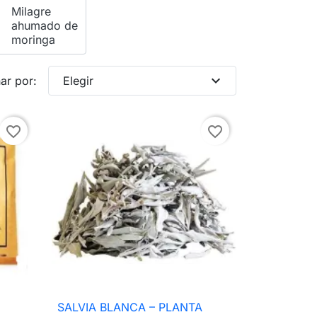
Milagre
ahumado de
moringa
expand_more
ar por:
Elegir
favorite_border
favorite_border
SALVIA BLANCA – PLANTA

Vista rápida