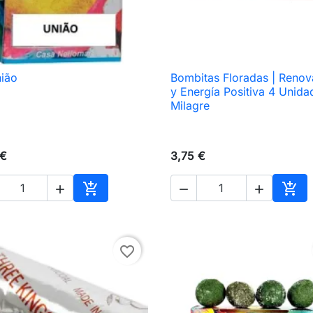
nião
Bombitas Floradas | Renov

Vista rápida

Vista rápida
y Energía Positiva 4 Unida
Milagre
 €
3,75 €





Añadir al carrito
Añad
favorite_border