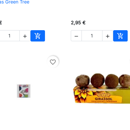
las Green Tree
€
2,95 €





Añadir al carrito
Añad
favorite_border