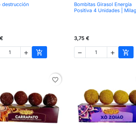
 destrucción
Bombitas Girasol Energía

Vista rápida

Vista rápida
Positiva 4 Unidades | Mila
 €
3,75 €





Añadir al carrito
Añad
favorite_border