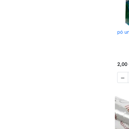
pó u
2,00
