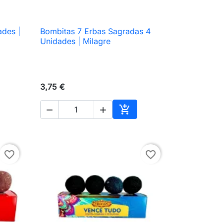
ades |
Bombitas 7 Erbas Sagradas 4

Vista rápida
Unidades | Milagre
3,75 €



ir al carrito
Añadir al carrito
favorite_border
favorite_border