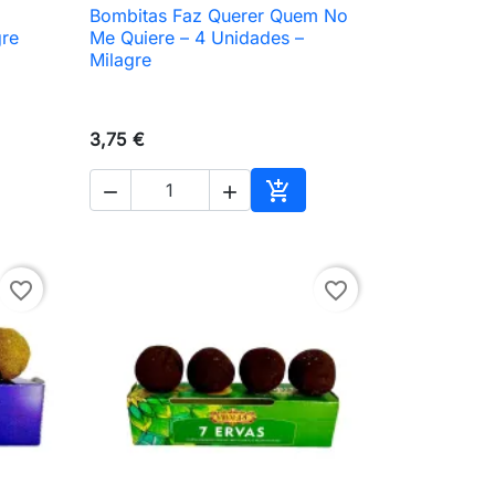
Bombitas Faz Querer Quem No

Vista rápida
gre
Me Quiere – 4 Unidades –
Milagre
3,75 €



ir al carrito
Añadir al carrito
favorite_border
favorite_border