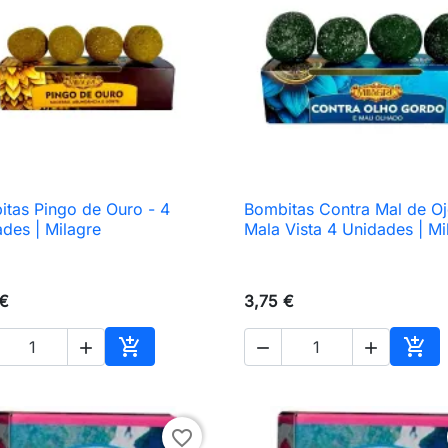
tas Pingo de Ouro - 4
Bombitas Contra Mal de Oj

Vista rápida

Vista rápida
des | Milagre
Mala Vista 4 Unidades | Mi
 €
3,75 €





Añadir al carrito
Añad
favorite_border