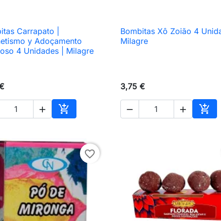
tas Carrapato |
Bombitas Xô Zoião 4 Unid

Vista rápida

Vista rápida
etismo y Adoçamento
Milagre
oso 4 Unidades | Milagre
 €
3,75 €





Añadir al carrito
Añad
favorite_border