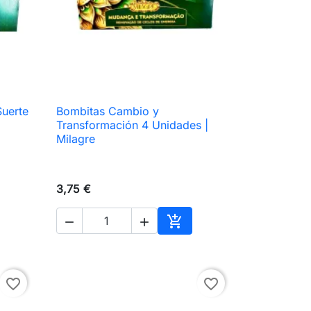
Suerte
Bombitas Cambio y

Vista rápida
Transformación 4 Unidades |
Milagre
3,75 €



ir al carrito
Añadir al carrito
favorite_border
favorite_border