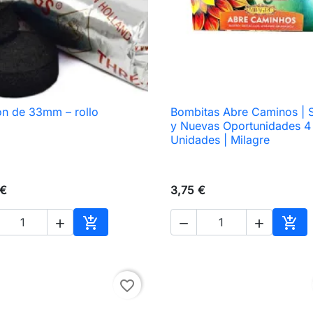
ón de 33mm – rollo
Bombitas Abre Caminos | 

Vista rápida

Vista rápida
y Nuevas Oportunidades 4
Unidades | Milagre
 €
3,75 €





Añadir al carrito
Añad
favorite_border