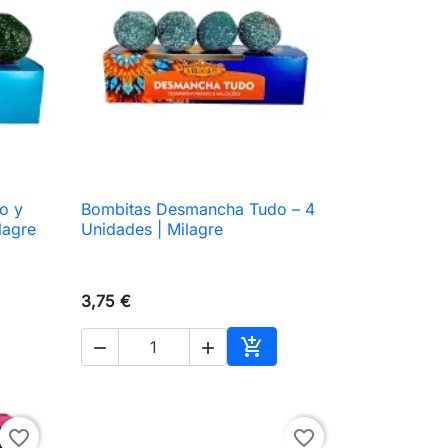
o y
Bombitas Desmancha Tudo – 4

Vista rápida
lagre
Unidades | Milagre
3,75 €



ir al carrito
Añadir al carrito
favorite_border
favorite_border