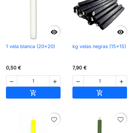


1 vela blanca (20×20)
kg velas negras (15×15)
0,50 €
7,90 €




Añadir al carrito
Añadir al carr


favorite_border
favorite_border