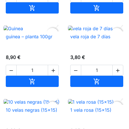
Añadir al carrito
Añadir al carr




favorite_border
favorite_border
guinea – planta 100gr
vela roja de 7 días
8,90 €
3,80 €




Añadir al carrito
Añadir al carr




favorite_border
favorite_border
10 velas negras (15×15)
1 vela rosa (15×15)