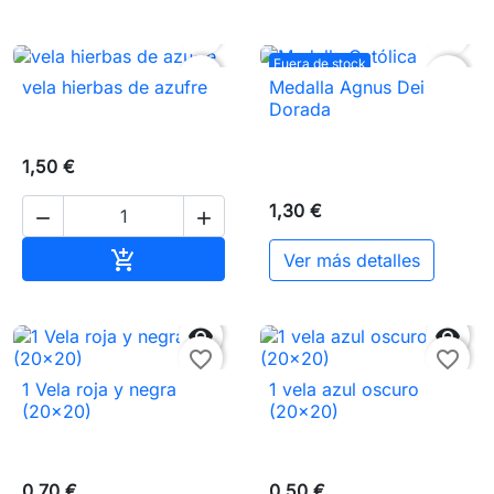


Fuera de stock
favorite_border
favorite_border
vela hierbas de azufre
Medalla Agnus Dei
Dorada
1,50 €
1,30 €


Añadir al carrito

Ver más detalles


favorite_border
favorite_border
1 Vela roja y negra
1 vela azul oscuro
(20x20)
(20×20)
0,70 €
0,50 €