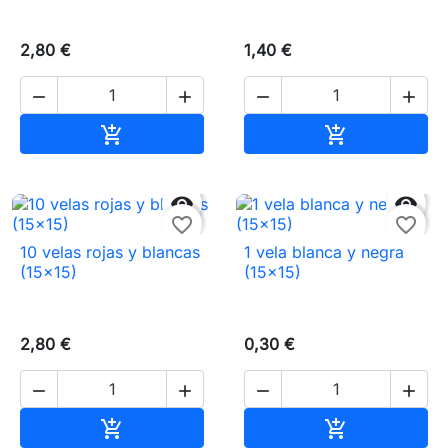
2,80 €
1,40 €




Añadir al carrito
Añadir al carr




favorite_border
favorite_border
10 velas rojas y blancas
1 vela blanca y negra
(15×15)
(15×15)
2,80 €
0,30 €




Añadir al carrito
Añadir al carr

