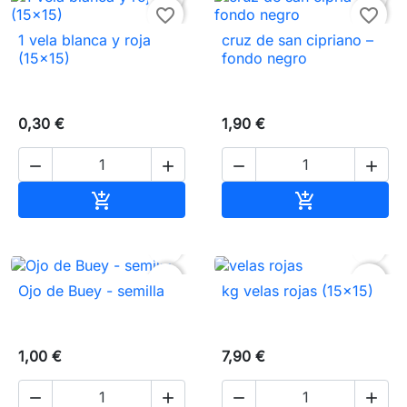
favorite_border
favorite_border
1 vela blanca y roja
cruz de san cipriano –
(15×15)
fondo negro
0,30 €
1,90 €




Añadir al carrito
Añadir al carr




favorite_border
favorite_border
Ojo de Buey - semilla
kg velas rojas (15×15)
1,00 €
7,90 €



