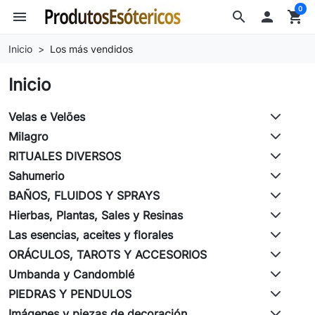
0
menu
search

shopping_cart
Inicio
Los más vendidos
Inicio
Velas e Velões
Milagro
RITUALES DIVERSOS
Sahumerio
BAÑOS, FLUIDOS Y SPRAYS
Hierbas, Plantas, Sales y Resinas
Las esencias, aceites y florales
ORÁCULOS, TAROTS Y ACCESORIOS
Umbanda y Candomblé
PIEDRAS Y PENDULOS
Imágenes y piezas de decoración