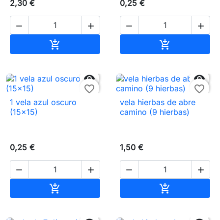
2,30 €
0,25 €




Añadir al carrito
Añadir al carr




favorite_border
favorite_border
1 vela azul oscuro
vela hierbas de abre
(15×15)
camino (9 hierbas)
0,25 €
1,50 €




Añadir al carrito
Añadir al carr

