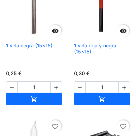


1 vela negra (15×15)
1 vela roja y negra
(15×15)
0,25 €
0,30 €




Añadir al carrito
Añadir al carr


favorite_border
favorite_border