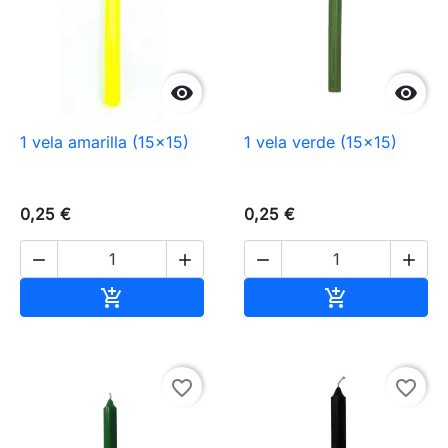


1 vela amarilla (15×15)
1 vela verde (15×15)
0,25 €
0,25 €




Añadir al carrito
Añadir al carr


favorite_border
favorite_border