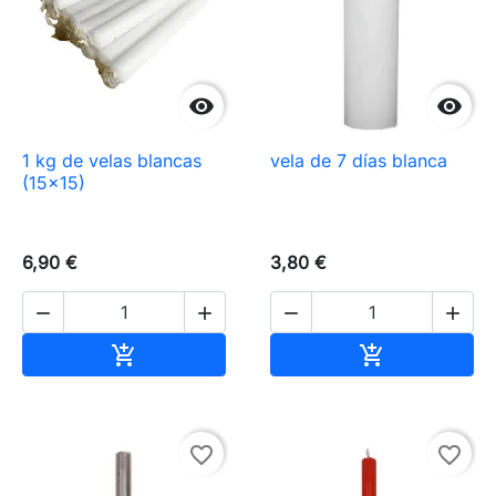


1 kg de velas blancas
vela de 7 días blanca
(15×15)
6,90 €
3,80 €




Añadir al carrito
Añadir al carr


favorite_border
favorite_border