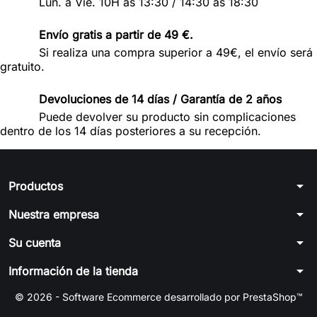
Lun. a Vie. 10H ás 13:30 / 14:30 ás 18:30
Envío gratis a partir de 49 €.
Si realiza una compra superior a 49€, el envío será
gratuito.
Devoluciones de 14 días / Garantía de 2 años
Puede devolver su producto sin complicaciones
dentro de los 14 días posteriores a su recepción.
arrow_drop_down
Productos
arrow_drop_down
Nuestra empresa
arrow_drop_down
Su cuenta
arrow_drop_down
Información de la tienda
© 2026 - Software Ecommerce desarrollado por PrestaShop™