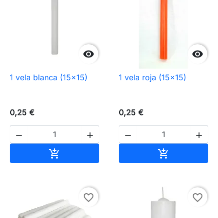


1 vela blanca (15×15)
1 vela roja (15×15)
0,25 €
0,25 €




Añadir al carrito
Añadir al carr


favorite_border
favorite_border