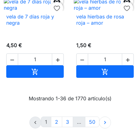


favorite_border
favorite_border
vela de 7 días roja y
vela hierbas de rosa
negra
roja – amor
4,50 €
1,50 €




Añadir al carrito
Añadir al carr


Mostrando 1-36 de 1770 artículo(s)
1
2
3
…
50

