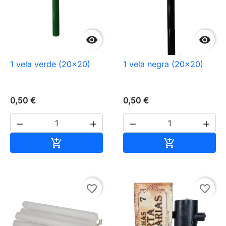


1 vela verde (20×20)
1 vela negra (20×20)
0,50 €
0,50 €




Añadir al carrito
Añadir al carr


favorite_border
favorite_border