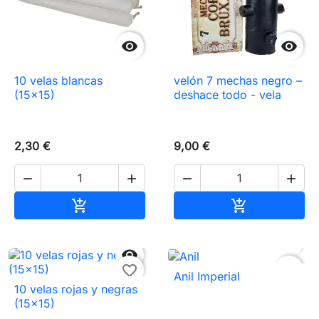


10 velas blancas
velón 7 mechas negro –
(15×15)
deshace todo - vela
2,30 €
9,00 €




Añadir al carrito
Añadir al carr




favorite_border
favorite_border
Anil Imperial
10 velas rojas y negras
(15×15)