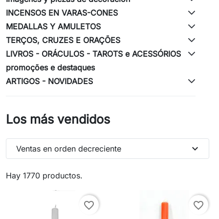
INCENSOS EN VARAS-CONES
MEDALLAS Y AMULETOS
TERÇOS, CRUZES E ORAÇÕES
LIVROS - ORÁCULOS - TAROTS e ACESSÓRIOS
promoções e destaques
ARTIGOS - NOVIDADES
Los más vendidos
expand_more
Ventas en orden decreciente
Hay 1770 productos.
favorite_border
favorite_border