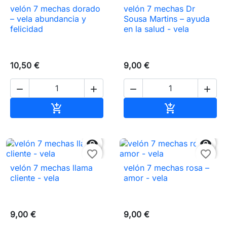
velón 7 mechas dorado
velón 7 mechas Dr
– vela abundancia y
Sousa Martins – ayuda
felicidad
en la salud - vela
10,50 €
9,00 €




Añadir al carrito
Añadir al carr




favorite_border
favorite_border
velón 7 mechas llama
velón 7 mechas rosa –
cliente - vela
amor - vela
9,00 €
9,00 €