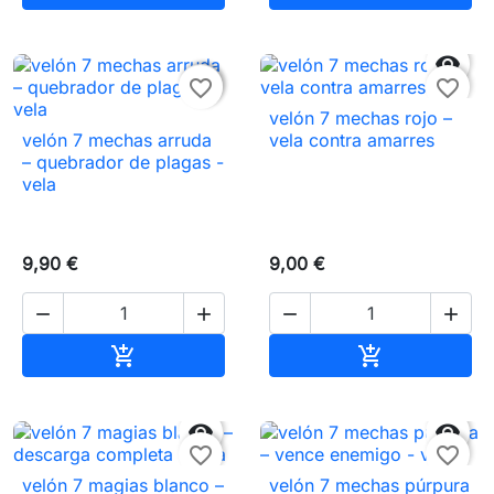


favorite_border
favorite_border
velón 7 mechas rojo –
velón 7 mechas arruda
vela contra amarres
– quebrador de plagas -
vela
9,90 €
9,00 €




Añadir al carrito
Añadir al carr




favorite_border
favorite_border
velón 7 magias blanco –
velón 7 mechas púrpura