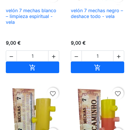
velón 7 mechas blanco
velón 7 mechas negro –
– limpieza espiritual -
deshace todo - vela
vela
9,00 €
9,00 €




Añadir al carrito
Añadir al carr


favorite_border
favorite_border