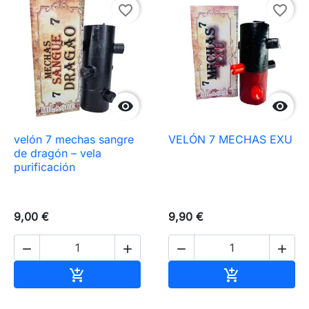
favorite_border
favorite_border


velón 7 mechas sangre
VELÓN 7 MECHAS EXU
de dragón – vela
purificación
9,00 €
9,90 €




Añadir al carrito
Añadir al carr

