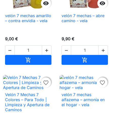


velón 7 mechas amarillo
velón 7 mechas – abre
– contra envidia - vela
camino - vela
9,00 €
9,90 €




Añadir al carrito
Añadir al carr




favorite_border
favorite_border
Velón 7 Mechas 7
velón 7 mechas
Colores – Para Todo |
alfazema – armonía en
Limpieza y Apertura de
el hogar - vela
Caminos