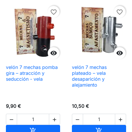
favorite_border
favorite_border


velón 7 mechas pomba
velón 7 mechas
gira – atracción y
plateado – vela
seducción - vela
desaparición y
alejamiento
9,90 €
10,50 €




Añadir al carrito
Añadir al carr

