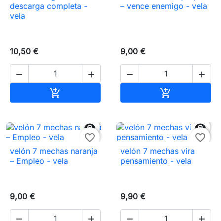
descarga completa -
– vence enemigo - vela
vela
10,50 €
9,00 €




Añadir al carrito
Añadir al carr




favorite_border
favorite_border
velón 7 mechas naranja
velón 7 mechas vira
– Empleo - vela
pensamiento - vela
9,00 €
9,90 €



