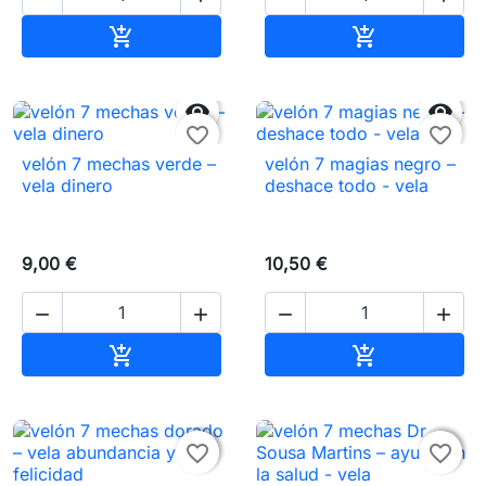
Añadir al carrito
Añadir al carr




favorite_border
favorite_border
velón 7 mechas verde –
velón 7 magias negro –
vela dinero
deshace todo - vela
9,00 €
10,50 €




Añadir al carrito
Añadir al carr




favorite_border
favorite_border