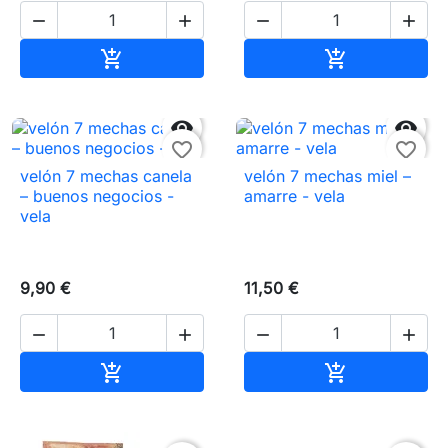




Añadir al carrito
Añadir al carr




favorite_border
favorite_border
velón 7 mechas canela
velón 7 mechas miel –
– buenos negocios -
amarre - vela
vela
9,90 €
11,50 €




Añadir al carrito
Añadir al carr

