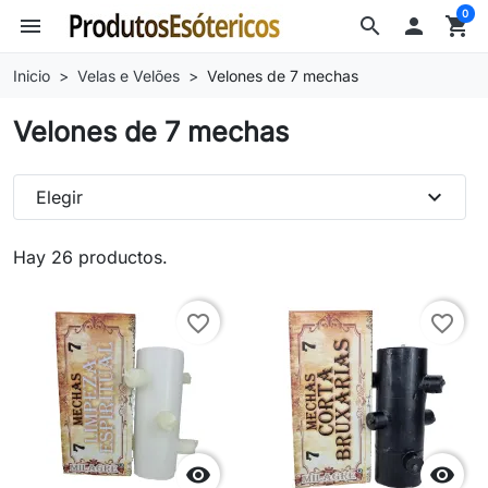
0
menu
search

shopping_cart
Inicio
Velas e Velões
Velones de 7 mechas
Velones de 7 mechas
expand_more
Elegir
Hay 26 productos.
favorite_border
favorite_border

