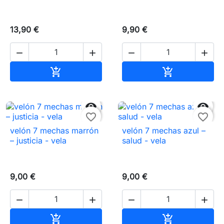
13,90 €
9,90 €




Añadir al carrito
Añadir al carr




favorite_border
favorite_border
velón 7 mechas marrón
velón 7 mechas azul –
– justicia - vela
salud - vela
9,00 €
9,00 €




Añadir al carrito
Añadir al carr

