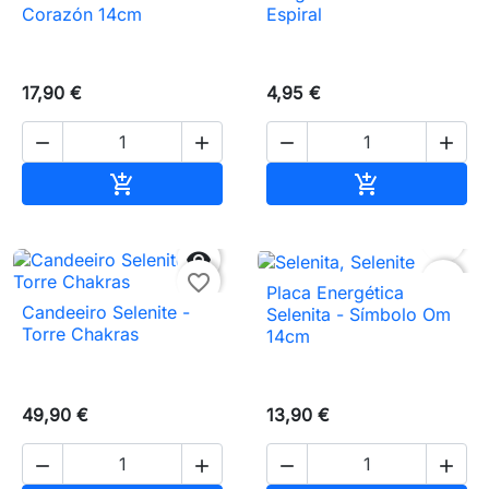
Corazón 14cm
Espiral
17,90 €
4,95 €




Añadir al carrito
Añadir al carr




favorite_border
favorite_border
Placa Energética
Candeeiro Selenite -
Selenita - Símbolo Om
Torre Chakras
14cm
49,90 €
13,90 €



