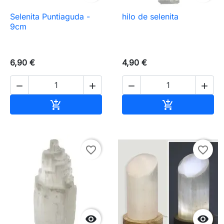
Selenita Puntiaguda -
hilo de selenita
9cm
6,90 €
4,90 €




Añadir al carrito
Añadir al carr


favorite_border
favorite_border

