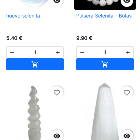


huevo selenita
Pulsera Selenita - Bolas
5,40 €
9,90 €




Añadir al carrito
Añadir al carr


favorite_border
favorite_border

