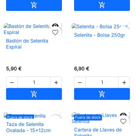
Añadir al carrito
Añadir al carr




favorite_border
favorite_border
Selenita - Bolsa 250gr
Bastón de Selenita
Espiral
5,90 €
6,90 €




Añadir al carrito
Añadir al carr




Fuera de stock
Fuera de stock
favorite_border
favorite_border
Taza de Selenita
Cartera de Llaves de
Ovalada - 15x12cm
Selenita