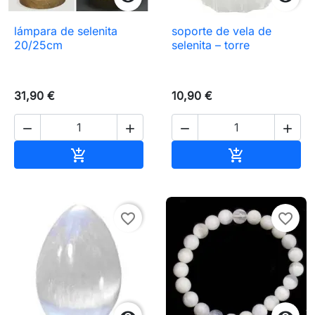
lámpara de selenita
soporte de vela de
20/25cm
selenita – torre
31,90 €
10,90 €




Añadir al carrito
Añadir al carr


favorite_border
favorite_border