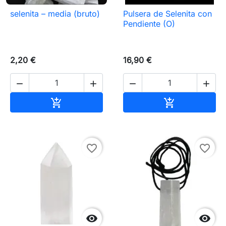
selenita – media (bruto)
Pulsera de Selenita con
Pendiente (O)
2,20 €
16,90 €




Añadir al carrito
Añadir al carr


favorite_border
favorite_border

