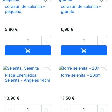
corazón de selenita –
corazón de selenita –
pequeño
grande
5,90 €
6,90 €




Añadir al carrito
Añadir al carr




favorite_border
favorite_border
Placa Energética
torre selenita – 20cm
Selenita - Ángeles 14cm
13,90 €
11,50 €



