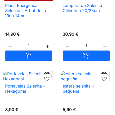
Placa Energética
Lámpara de Selenita
Selenita - Árbol de la
Cilíndrica 20/25cm
Vida 14cm
14,90 €
30,90 €




Añadir al carrito
Añadir al carr




favorite_border
favorite_border
Portavelas Selenita -
esfera selenita –
Hexagonal
pequeña
8,90 €
5,90 €