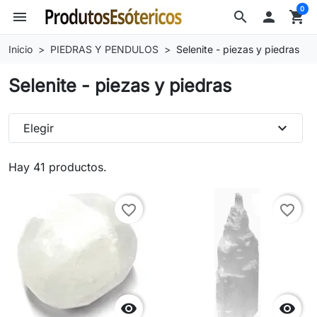
0
menu
search

shopping_cart
Inicio
PIEDRAS Y PENDULOS
Selenite - piezas y piedras
Selenite - piezas y piedras
expand_more
Elegir
Hay 41 productos.
favorite_border
favorite_border

