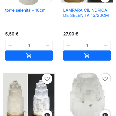
torre selenita – 10cm
LÁMPARA CILÍNDRICA
DE SELENITA 15/20CM
5,50 €
27,90 €




Añadir al carrito
Añadir al carr


favorite_border
favorite_border

