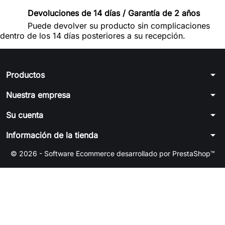
Devoluciones de 14 días / Garantía de 2 años
Puede devolver su producto sin complicaciones
dentro de los 14 días posteriores a su recepción.
arrow_drop_down
Productos
arrow_drop_down
Nuestra empresa
arrow_drop_down
Su cuenta
arrow_drop_down
Información de la tienda
© 2026 - Software Ecommerce desarrollado por PrestaShop™