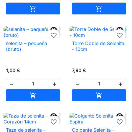
Añadir al carrito
Añadir al carr




favorite_border
favorite_border
selenita – pequeña
Torre Doble de Selenita
(bruto)
- 10cm
1,00 €
7,90 €




Añadir al carrito
Añadir al carr




favorite_border
favorite_border
Taza de selenita -
Colgante Selenita -