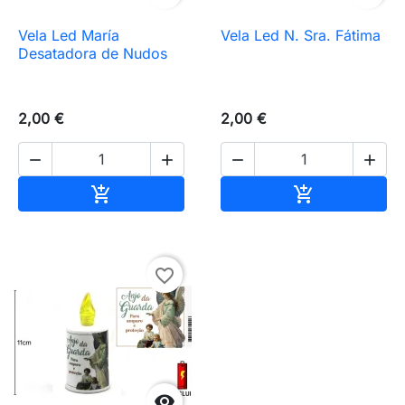
Vela Led María
Vela Led N. Sra. Fátima
Desatadora de Nudos
2,00 €
2,00 €




Añadir al carrito
Añadir al carr


favorite_border
