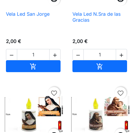
Vela Led San Jorge
Vela Led N.Sra de las
Gracias
2,00 €
2,00 €




Añadir al carrito
Añadir al carr


favorite_border
favorite_border