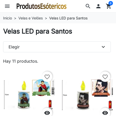
0
menu
search

shopping_cart
Inicio
Velas e Velões
Velas LED para Santos
Velas LED para Santos
expand_more
Elegir
Hay 11 productos.
favorite_border
favorite_border

