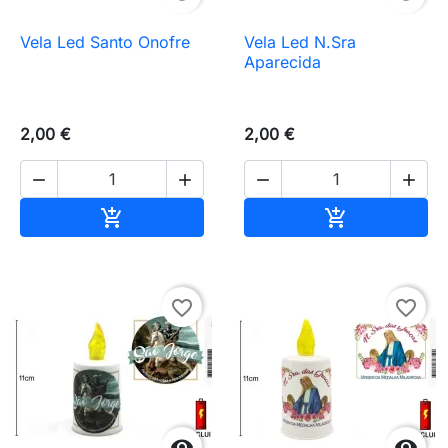
Vela Led Santo Onofre
Vela Led N.Sra
Aparecida
2,00 €
2,00 €




Añadir al carrito
Añadir al carr


favorite_border
favorite_border

