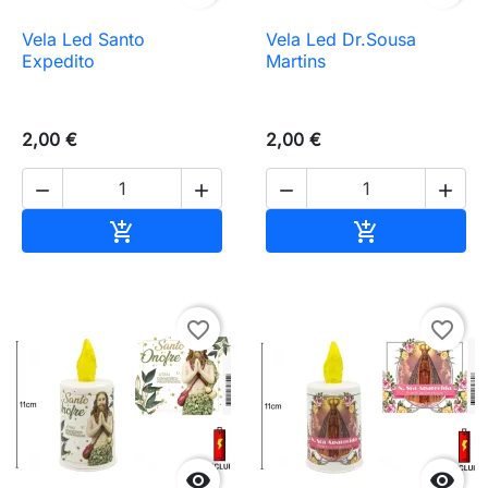
Vela Led Santo
Vela Led Dr.Sousa
Expedito
Martins
2,00 €
2,00 €




Añadir al carrito
Añadir al carr


favorite_border
favorite_border

