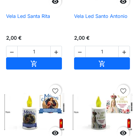


Vela Led Santa Rita
Vela Led Santo Antonio
2,00 €
2,00 €




Añadir al carrito
Añadir al carr


favorite_border
favorite_border

