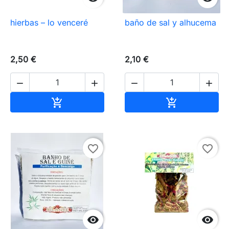
hierbas – lo venceré
baño de sal y alhucema
2,50 €
2,10 €




Añadir al carrito
Añadir al carr


favorite_border
favorite_border

