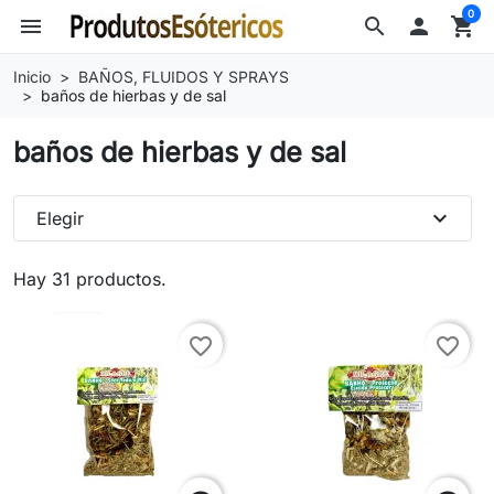
0
menu
search

shopping_cart
Inicio
BAÑOS, FLUIDOS Y SPRAYS
baños de hierbas y de sal
baños de hierbas y de sal
expand_more
Elegir
Hay 31 productos.
favorite_border
favorite_border