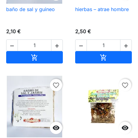
baño de sal y guineo
hierbas – atrae hombre
2,10 €
2,50 €




Añadir al carrito
Añadir al carr


favorite_border
favorite_border

