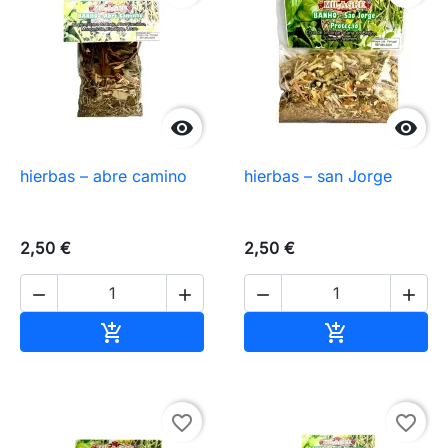


hierbas – abre camino
hierbas – san Jorge
2,50 €
2,50 €




Añadir al carrito
Añadir al carr


favorite_border
favorite_border