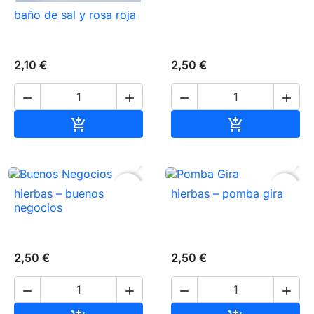
baño de sal y rosa roja
2,10 €
2,50 €




Añadir al carrito
Añadir al carr




favorite_border
favorite_border
hierbas – buenos
hierbas – pomba gira
negocios
2,50 €
2,50 €



