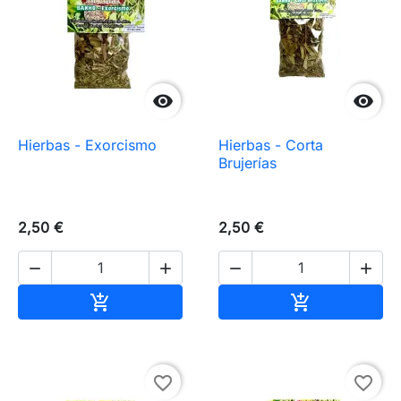


Hierbas - Exorcismo
Hierbas - Corta
Brujerías
2,50 €
2,50 €




Añadir al carrito
Añadir al carr


favorite_border
favorite_border