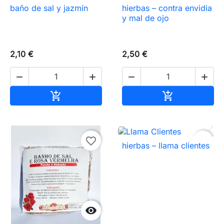
baño de sal y jazmín
hierbas – contra envidia
y mal de ojo
2,10 €
2,50 €




Añadir al carrito
Añadir al carr



favorite_border
favorite_border
hierbas – llama clientes
