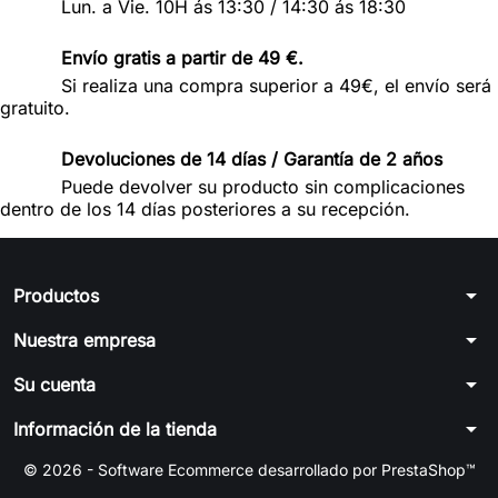
Lun. a Vie. 10H ás 13:30 / 14:30 ás 18:30
Envío gratis a partir de 49 €.
Si realiza una compra superior a 49€, el envío será
gratuito.
Devoluciones de 14 días / Garantía de 2 años
Puede devolver su producto sin complicaciones
dentro de los 14 días posteriores a su recepción.
arrow_drop_down
Productos
arrow_drop_down
Nuestra empresa
arrow_drop_down
Su cuenta
arrow_drop_down
Información de la tienda
© 2026 - Software Ecommerce desarrollado por PrestaShop™