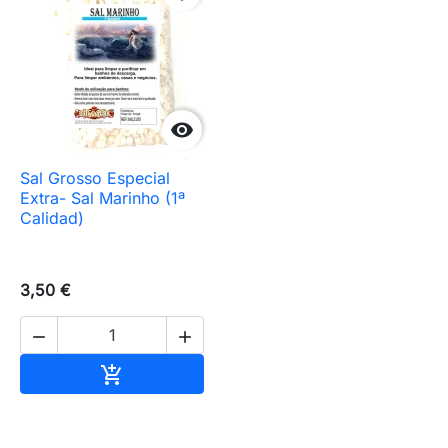

Sal Grosso Especial
Extra- Sal Marinho (1ª
Calidad)
3,50 €


Añadir al carrito
