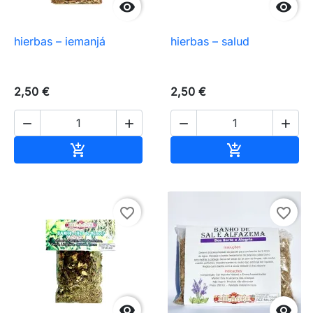


hierbas – iemanjá
hierbas – salud
2,50 €
2,50 €




Añadir al carrito
Añadir al carr


favorite_border
favorite_border

