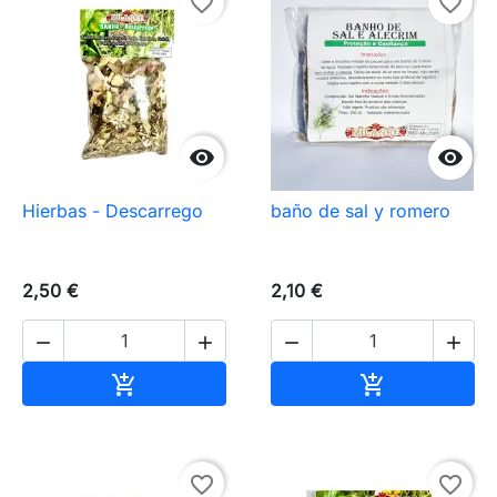
favorite_border
favorite_border


Hierbas - Descarrego
baño de sal y romero
2,50 €
2,10 €




Añadir al carrito
Añadir al carr


favorite_border
favorite_border