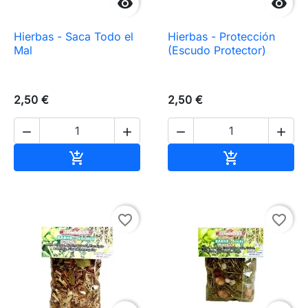


Hierbas - Saca Todo el
Hierbas - Protección
Mal
(Escudo Protector)
2,50 €
2,50 €




Añadir al carrito
Añadir al carr


favorite_border
favorite_border