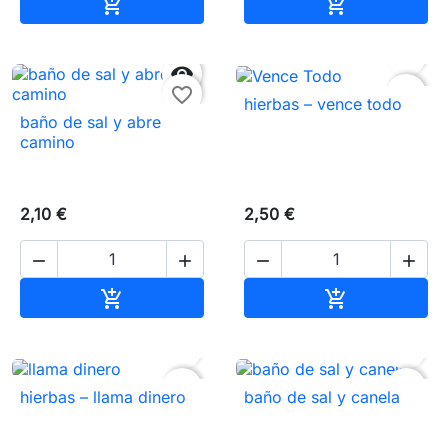
Añadir al carrito
Añadir al carr




favorite_border
favorite_border
hierbas – vence todo
baño de sal y abre
camino
2,10 €
2,50 €




Añadir al carrito
Añadir al carr




favorite_border
favorite_border
hierbas – llama dinero
baño de sal y canela