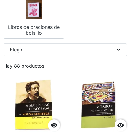
Libros de oraciones de
bolsillo
expand_more
Elegir
Hay 88 productos.

