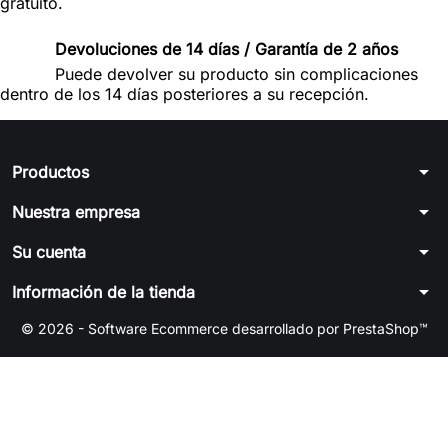
gratuito.
Devoluciones de 14 días / Garantía de 2 años
Puede devolver su producto sin complicaciones
dentro de los 14 días posteriores a su recepción.
arrow_drop_down
Productos
arrow_drop_down
Nuestra empresa
arrow_drop_down
Su cuenta
arrow_drop_down
Información de la tienda
© 2026 - Software Ecommerce desarrollado por PrestaShop™