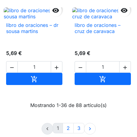


libro de oraciones – dr
libro de oraciones –
sousa martins
cruz de caravaca
5,69 €
5,69 €




Añadir al carrito
Añadir al carr


Mostrando 1-36 de 88 artículo(s)
1
2
3

