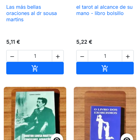
Las más bellas
el tarot al alcance de su
oraciones al dr sousa
mano - libro bolsillo
martins
5,11 €
5,22 €




Añadir al carrito
Añadir al carr



