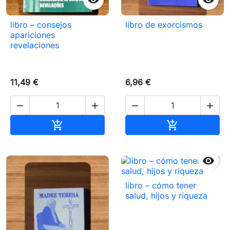
libro – consejos
libro de exorcismos
apariciones
revelaciones
11,49 €
6,96 €




Añadir al carrito
Añadir al carr



libro – cómo tener
salud, hijos y riqueza