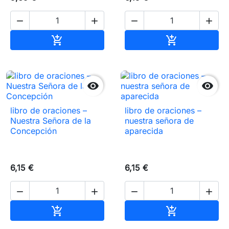




Añadir al carrito
Añadir al carr




libro de oraciones –
libro de oraciones –
Nuestra Señora de la
nuestra señora de
Concepción
aparecida
6,15 €
6,15 €




Añadir al carrito
Añadir al carr

