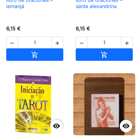
libro de oraciones –
libro de oraciones –
iemanjá
santa alexandrina
6,15 €
6,15 €




Añadir al carrito
Añadir al carr



