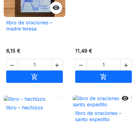

libro de oraciones –
madre teresa
6,15 €
11,49 €




Añadir al carrito
Añadir al carr




libro – hechizos
libro de oraciones –
santo expedito