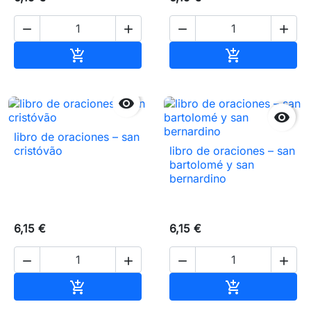




Añadir al carrito
Añadir al carr




libro de oraciones – san
cristóvão
libro de oraciones – san
bartolomé y san
bernardino
6,15 €
6,15 €




Añadir al carrito
Añadir al carr

