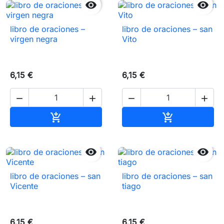


libro de oraciones –
libro de oraciones – san
virgen negra
Vito
6,15 €
6,15 €




Añadir al carrito
Añadir al carr




libro de oraciones – san
libro de oraciones – san
Vicente
tiago
6,15 €
6,15 €