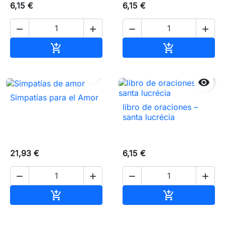
6,15 €
6,15 €




Añadir al carrito
Añadir al carr




Simpatías para el Amor
libro de oraciones –
santa lucrécia
21,93 €
6,15 €




Añadir al carrito
Añadir al carr

