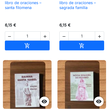
libro de oraciones –
libro de oraciones –
santa filomena
sagrada familia
6,15 €
6,15 €




Añadir al carrito
Añadir al carr



