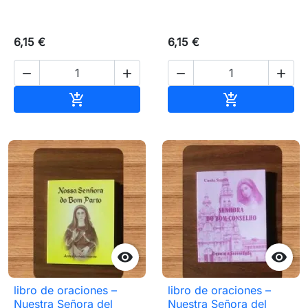
6,15 €
6,15 €




Añadir al carrito
Añadir al carr




libro de oraciones –
libro de oraciones –
Nuestra Señora del
Nuestra Señora del