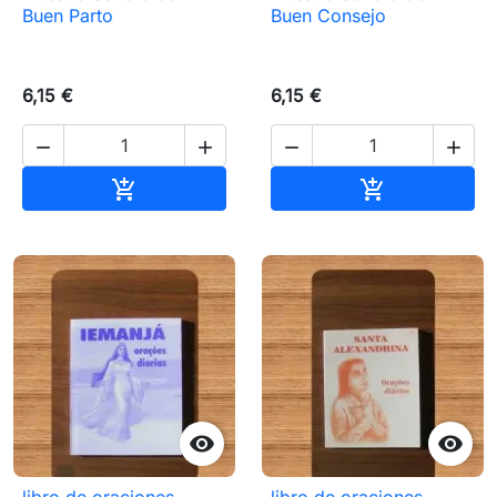
Buen Parto
Buen Consejo
6,15 €
6,15 €




Añadir al carrito
Añadir al carr



