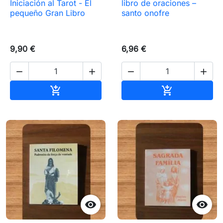
Iniciación al Tarot - El
libro de oraciones –
pequeño Gran Libro
santo onofre
9,90 €
6,96 €




Añadir al carrito
Añadir al carr



