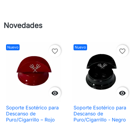
Novedades
Nuevo
Nuevo
favorite_border
favorite_border


Soporte Esotérico para
Soporte Esotérico para
Descanso de
Descanso de
Puro/Cigarrillo – Rojo
Puro/Cigarrillo - Negro