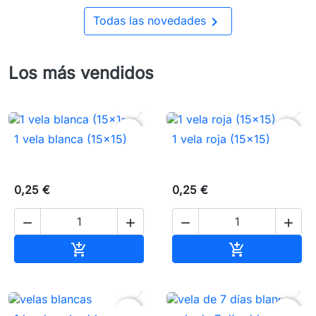

Todas las novedades
Los más vendidos


favorite_border
favorite_border
1 vela blanca (15×15)
1 vela roja (15×15)
0,25 €
0,25 €




Añadir al carrito
Añadir al carr




favorite_border
favorite_border