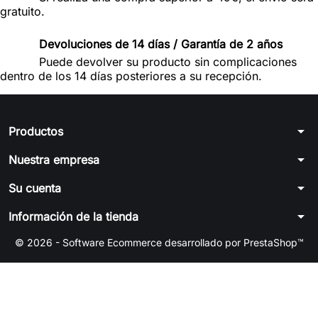
gratuito.
Devoluciones de 14 días / Garantía de 2 años
Puede devolver su producto sin complicaciones
dentro de los 14 días posteriores a su recepción.
arrow_drop_down
Productos
arrow_drop_down
Nuestra empresa
arrow_drop_down
Su cuenta
arrow_drop_down
Información de la tienda
© 2026 - Software Ecommerce desarrollado por PrestaShop™