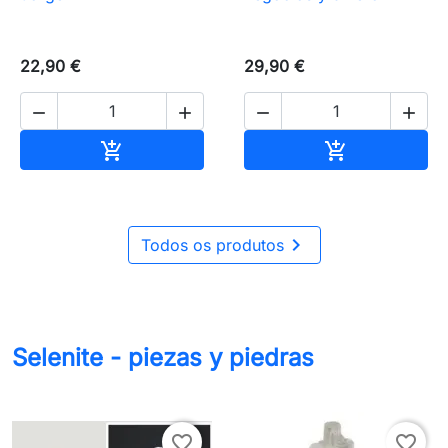
22,90 €
29,90 €




Añadir al carrito
Añadir al carr



Todos os produtos
Selenite - piezas y piedras
favorite_border
favorite_border