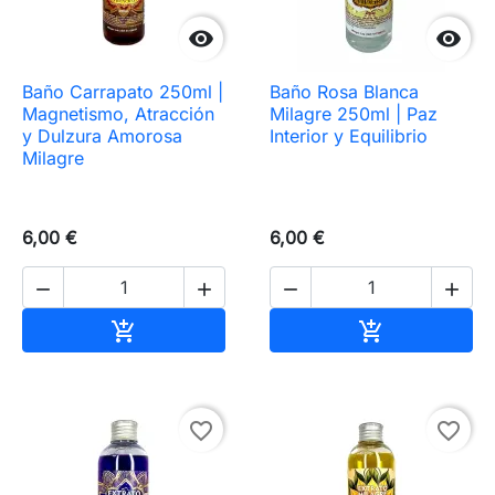


Baño Carrapato 250ml |
Baño Rosa Blanca
Magnetismo, Atracción
Milagre 250ml | Paz
y Dulzura Amorosa
Interior y Equilibrio
Milagre
6,00 €
6,00 €




Añadir al carrito
Añadir al carr


favorite_border
favorite_border