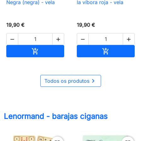
Negra (negra) - vela
la víbora roja - vela
19,90 €
19,90 €




Añadir al carrito
Añadir al carr



Todos os produtos
Lenormand - barajas ciganas