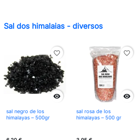
Sal dos himalaias - diversos
favorite_border
favorite_border


sal negro de los
sal rosa de los
himalayas – 500gr
himalayas – 500 gr