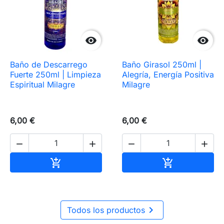


Baño de Descarrego
Baño Girasol 250ml |
Fuerte 250ml | Limpieza
Alegría, Energía Positiva
Espiritual Milagre
Milagre
6,00 €
6,00 €




Añadir al carrito
Añadir al carr



Todos los productos