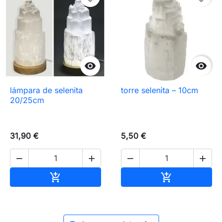


lámpara de selenita
torre selenita – 10cm
20/25cm
31,90 €
5,50 €




Añadir al carrito
Añadir al carr

