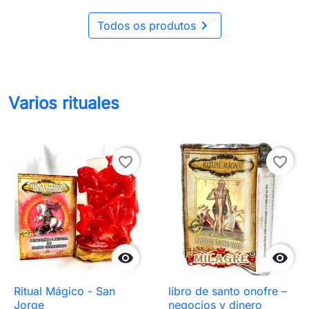

Todos os produtos
Varios rituales
favorite_border
favorite_border


Ritual Mágico - San
libro de santo onofre –
Jorge
negocios y dinero