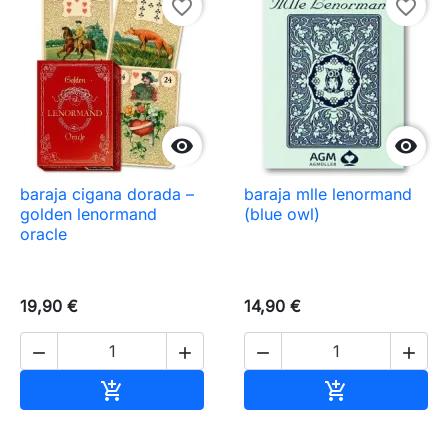
favorite_border
favorite_border


baraja cigana dorada –
baraja mlle lenormand
golden lenormand
(blue owl)
oracle
19,90 €
14,90 €




Añadir al carrito
Añadir al carr

