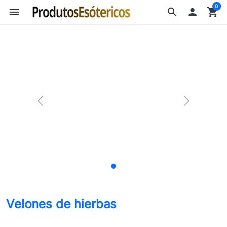
0
menu
search

shopping_cart
Velones de hierbas