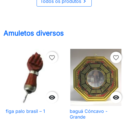

Todos os produtos
Amuletos diversos
favorite_border
favorite_border


figa palo brasil – 1
baguá Cóncavo -
Grande