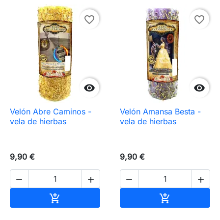
favorite_border
favorite_border


Velón Abre Caminos -
Velón Amansa Besta -
vela de hierbas
vela de hierbas
9,90 €
9,90 €




Añadir al carrito
Añadir al carr

