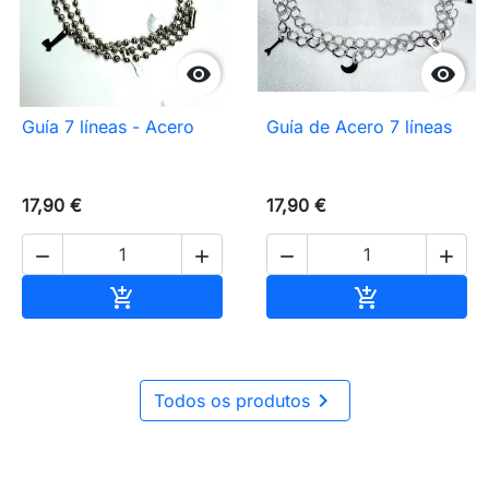


Guía 7 líneas - Acero
Guía de Acero 7 líneas
17,90 €
17,90 €




Añadir al carrito
Añadir al carr



Todos os produtos