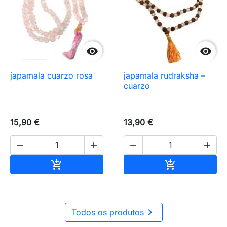


japamala cuarzo rosa
japamala rudraksha –
cuarzo
15,90 €
13,90 €




Añadir al carrito
Añadir al carr



Todos os produtos