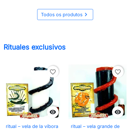

Todos os produtos
Rituales exclusivos
favorite_border
favorite_border


ritual – vela de la víbora
ritual – vela grande de