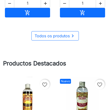




Añadir al carrito
Añadir al carr



Todos os produtos
Productos Destacados
Nuevo
favorite_border
favorite_border