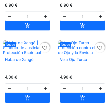
8,90 €
8,90 €




Añadir al carrito
Añadir al carr


Nuevo
Nuevo


favorite_border
favorite_border
Haba de Xangô
Vela Ojo Turco
4,30 €
4,90 €




Añadir al carrito
Añadir al carr

