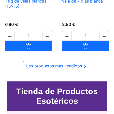
1 kg de velas blancas
vela de 7 días blanca
(15×15)
6,90 €
3,80 €




Añadir al carrito
Añadir al carr



Los productos más vendidos
Tienda de Productos
Esotéricos