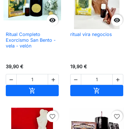


Ritual Completo
ritual vira negocios
Exorcismo San Bento -
vela - velón
39,90 €
19,90 €




Añadir al carrito
Añadir al carr


favorite_border
favorite_border