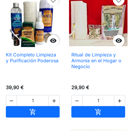


Kit Completo Limpieza
Ritual de Limpieza y
y Purificación Poderosa
Armonía en el Hogar o
Negocio
39,90 €
29,90 €




Añadir al carrito
Añadir al carr

