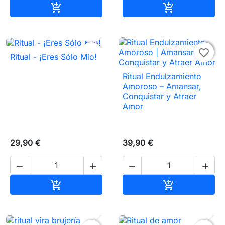
Añadir al carrito
Añadir al carr




favorite_border
favorite_border
Ritual - ¡Eres Sólo Mío!
Ritual Endulzamiento
Amoroso – Amansar,
Conquistar y Atraer
Amor
29,90 €
39,90 €




Añadir al carrito
Añadir al carr



