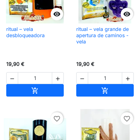


ritual – vela
ritual – vela grande de
desbloqueadora
apertura de caminos -
vela
19,90 €
19,90 €




Añadir al carrito
Añadir al carr


favorite_border
favorite_border