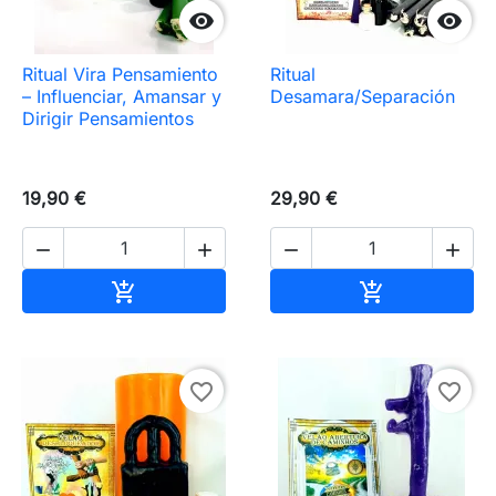


Ritual Vira Pensamiento
Ritual
– Influenciar, Amansar y
Desamara/Separación
Dirigir Pensamientos
19,90 €
29,90 €




Añadir al carrito
Añadir al carr


favorite_border
favorite_border