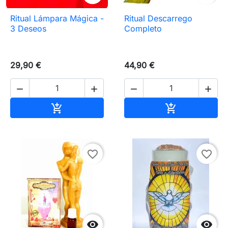
Ritual Lámpara Mágica -
Ritual Descarrego
3 Deseos
Completo
29,90 €
44,90 €




Añadir al carrito
Añadir al carr


favorite_border
favorite_border

