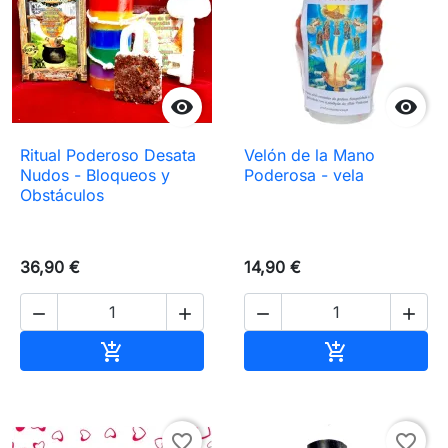


Ritual Poderoso Desata
Velón de la Mano
Nudos - Bloqueos y
Poderosa - vela
Obstáculos
36,90 €
14,90 €




Añadir al carrito
Añadir al carr


favorite_border
favorite_border