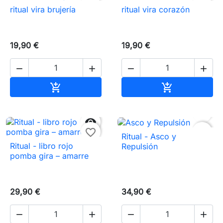
favorite_border
favorite_border
ritual vira brujería
ritual vira corazón
19,90 €
19,90 €




Añadir al carrito
Añadir al carr




favorite_border
favorite_border
Ritual - Asco y
Ritual - libro rojo
Repulsión
pomba gira – amarre
29,90 €
34,90 €



