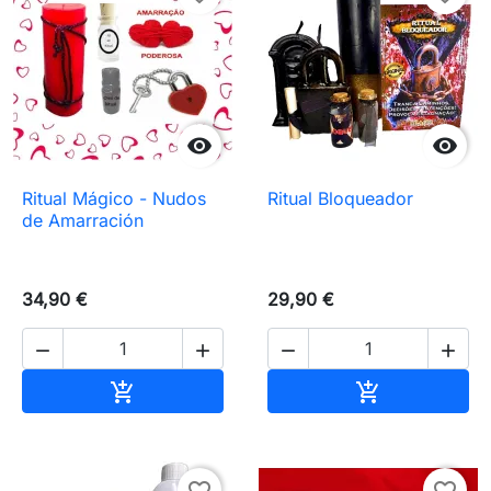


Ritual Mágico - Nudos
Ritual Bloqueador
de Amarración
34,90 €
29,90 €




Añadir al carrito
Añadir al carr


favorite_border
favorite_border