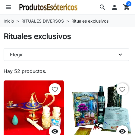
0
menu
search

shopping_cart
Inicio
RITUALES DIVERSOS
Rituales exclusivos
Rituales exclusivos
expand_more
Elegir
Hay 52 productos.
favorite_border
favorite_border

