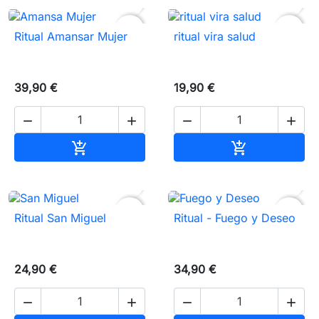


favorite_border
favorite_border
Ritual Amansar Mujer
ritual vira salud
39,90 €
19,90 €




Añadir al carrito
Añadir al carr




favorite_border
favorite_border
Ritual San Miguel
Ritual - Fuego y Deseo
24,90 €
34,90 €



