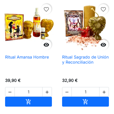
favorite_border
favorite_border


Ritual Amansa Hombre
Ritual Sagrado de Unión
y Reconciliación
39,90 €
32,90 €




Añadir al carrito
Añadir al carr

