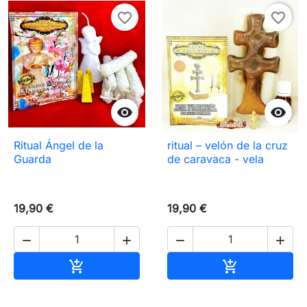
favorite_border
favorite_border


Ritual Ángel de la
ritual – velón de la cruz
Guarda
de caravaca - vela
19,90 €
19,90 €




Añadir al carrito
Añadir al carr

