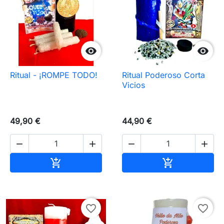


Ritual - ¡ROMPE TODO!
Ritual Poderoso Corta
Vicios
49,90 €
44,90 €




Añadir al carrito
Añadir al carr


favorite_border
favorite_border