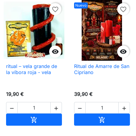
Nuevo
favorite_border
favorite_border


ritual – vela grande de
Ritual de Amarre de San
la víbora roja - vela
Cipriano
19,90 €
39,90 €




Añadir al carrito
Añadir al carr

