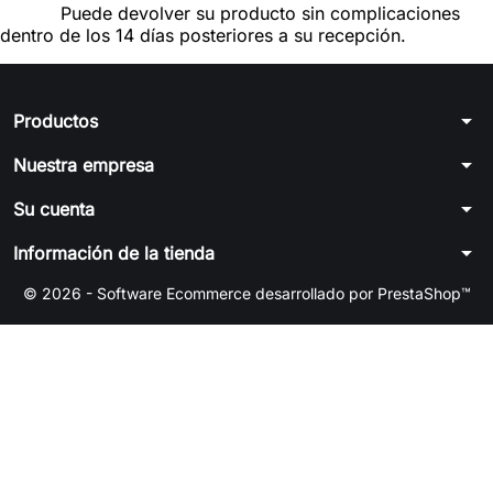
Puede devolver su producto sin complicaciones
dentro de los 14 días posteriores a su recepción.
arrow_drop_down
Productos
arrow_drop_down
Nuestra empresa
arrow_drop_down
Su cuenta
arrow_drop_down
Información de la tienda
© 2026 - Software Ecommerce desarrollado por PrestaShop™