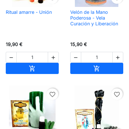
Ritual amarre - Unión
Velón de la Mano
Poderosa - Vela
Curación y Liberación
19,90 €
15,90 €




Añadir al carrito
Añadir al carr


favorite_border
favorite_border