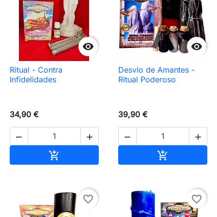


Ritual - Contra
Desvío de Amantes -
Infidelidades
Ritual Poderoso
34,90 €
39,90 €




Añadir al carrito
Añadir al carr


favorite_border
favorite_border