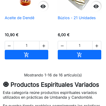


Aceite de Dendê
Búzios - 21 Unidades
10,90 €
6,00 €




Añadir al carrito
Añadir al carr


Mostrando 1-16 de 16 artículo(s)
🧿 Productos Espirituales Variados
Esta categoría reúne productos espirituales variados
utilizados en prácticas de Umbanda y Candomblé.
En nuestra tienda esotérica complementa las prácticas