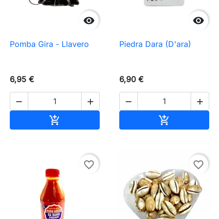


Pomba Gira - Llavero
Piedra Dara (D'ara)
6,95 €
6,90 €




Añadir al carrito
Añadir al carr


favorite_border
favorite_border