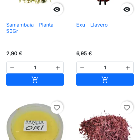


Samambaia - Planta
Exu - Llavero
50Gr
2,90 €
6,95 €




Añadir al carrito
Añadir al carr


favorite_border
favorite_border