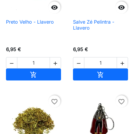


Preto Velho - Llavero
Salve Zé Pelintra -
Llavero
6,95 €
6,95 €




Añadir al carrito
Añadir al carr


favorite_border
favorite_border