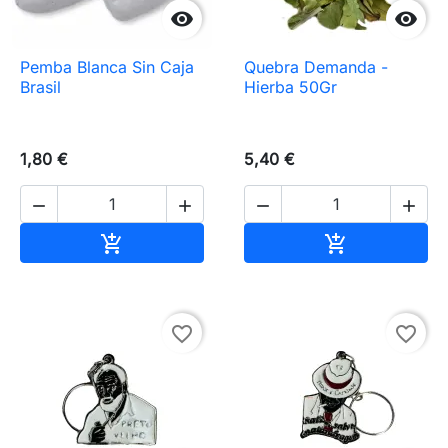


Pemba Blanca Sin Caja
Quebra Demanda -
Brasil
Hierba 50Gr
1,80 €
5,40 €




Añadir al carrito
Añadir al carr


favorite_border
favorite_border