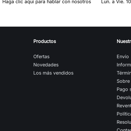
Haga clic aquí para hablar con nosotros
Lun. a Vie. 1
Productos
Nuest
Ofertas
Envío
Novedades
Inform
Los más vendidos
Términ
Sobre
Pago 
Devol
Reven
Políti
Resolu
Conta