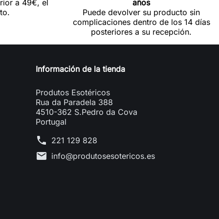
rior a 49€, el
años
to.
Puede devolver su producto sin
complicaciones dentro de los 14 días
posteriores a su recepción.
Información de la tienda
Produtos Esotéricos
Rua da Paradela 388
4510-362 S.Pedro da Cova
Portugal
phone
221 129 828
mail
info@produtosesotericos.es