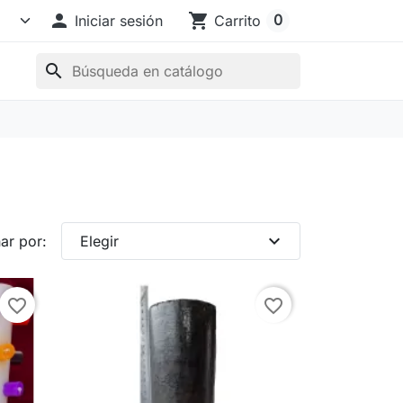

shopping_cart
0
Iniciar sesión
Carrito
search
expand_more
ar por:
Elegir
favorite_border
favorite_border