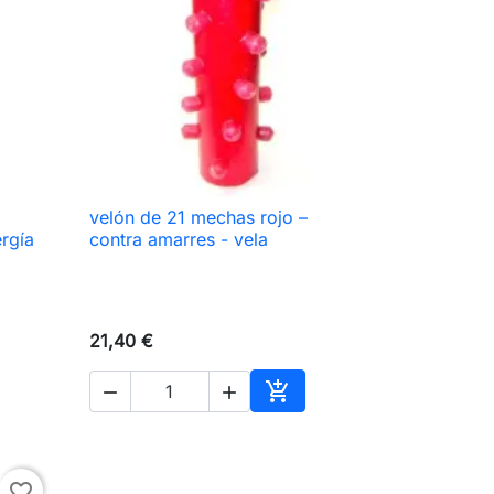
velón de 21 mechas rojo –

Vista rápida
rgía
contra amarres - vela
21,40 €



ir al carrito
Añadir al carrito
favorite_border