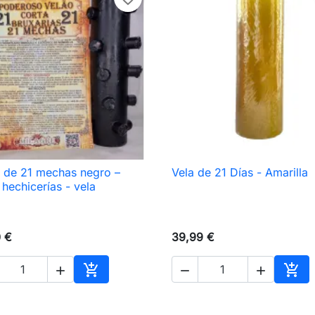
 de 21 mechas negro –
Vela de 21 Días - Amarilla

Vista rápida

Vista rápida
 hechicerías - vela
0 €
39,99 €





Añadir al carrito
Añad