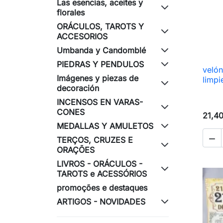
Las esencias, aceites y
florales
ORÁCULOS, TAROTS Y
ACCESORIOS
Umbanda y Candomblé
PIEDRAS Y PENDULOS
velón
Imágenes y piezas de
limpi
decoración
INCENSOS EN VARAS-
CONES
21,4
MEDALLAS Y AMULETOS

TERÇOS, CRUZES E
ORAÇÕES
LIVROS - ORÁCULOS -
TAROTS e ACESSÓRIOS
promoções e destaques
ARTIGOS - NOVIDADES