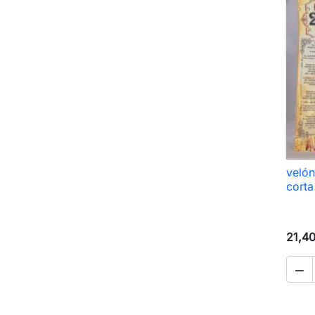
velón
corta
21,4
