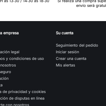
0H ás 13:30 / 14:30 ás 18:30
Si realiza una compra supe
envío será gratui
ra empresa
Su cuenta
Seguimiento del pedido
ación legal
Iniciar sesión
os y condiciones de uso
Crear una cuenta
 nosotros
Mis alertas
seguro
ución
ta
ca de privacidad y cookies
ción de disputas en línea
cte con nosotros