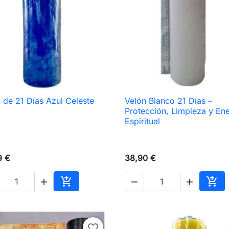
 de 21 Días Azul Celeste
Velón Blanco 21 Días –

Vista rápida

Vista rápida
Protección, Limpieza y Ene
Espiritual
9 €
38,90 €





Añadir al carrito
Añad
favorite_border