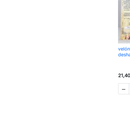
velón
desh
21,4
