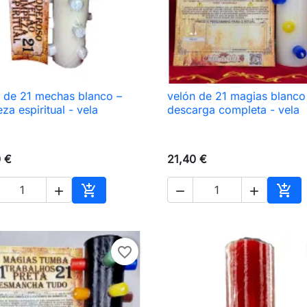
 de 21 mechas blanco –
velón de 21 magias blanco

Vista rápida

Vista rápida
eza espiritual - vela
descarga completa - vela
0 €
21,40 €





Añadir al carrito
Añad
favorite_border