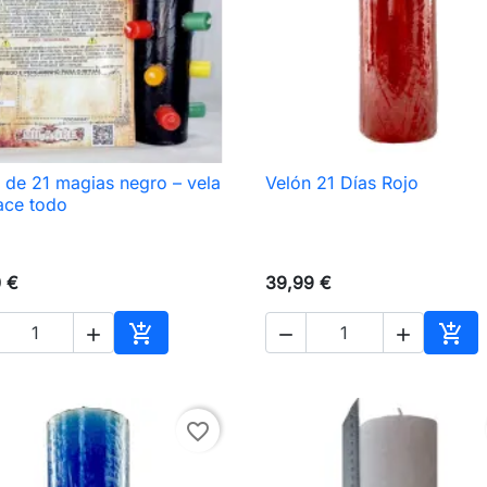
 de 21 magias negro – vela
Velón 21 Días Rojo

Vista rápida

Vista rápida
ace todo
0 €
39,99 €





Añadir al carrito
Añad
favorite_border