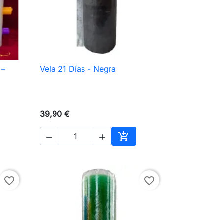
 –
Vela 21 Días - Negra

Vista rápida
39,90 €



ir al carrito
Añadir al carrito
favorite_border
favorite_border