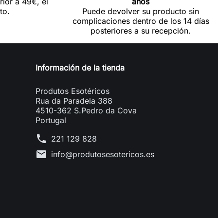
rior a 49€, el
años
to.
Puede devolver su producto sin
complicaciones dentro de los 14 días
posteriores a su recepción.
Información de la tienda
Produtos Esotéricos
Rua da Paradela 388
4510-362 S.Pedro da Cova
Portugal
phone
221 129 828
mail
info@produtosesotericos.es