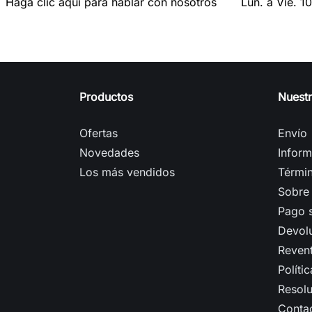
Haga clic aquí para hablar con nosotros
Lun. a Vie. 1
Productos
Nuest
Ofertas
Envío
Novedades
Inform
Los más vendidos
Términ
Sobre
Pago 
Devol
Reven
Políti
Resolu
Conta