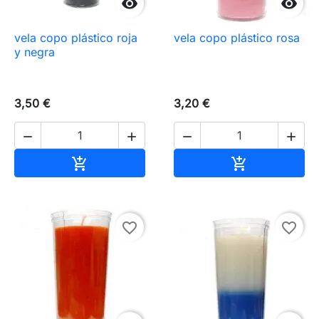


vela copo plástico roja
vela copo plástico rosa
y negra
3,50 €
3,20 €




Añadir al carrito
Añadir al carr


favorite_border
favorite_border