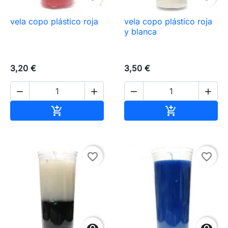
vela copo plástico roja
vela copo plástico roja
y blanca
3,20 €
3,50 €




Añadir al carrito
Añadir al carr


favorite_border
favorite_border

