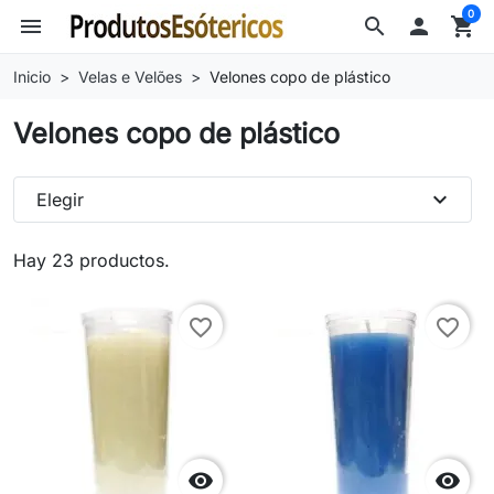
0
menu
search

shopping_cart
Inicio
Velas e Velões
Velones copo de plástico
Velones copo de plástico
expand_more
Elegir
Hay 23 productos.
favorite_border
favorite_border

