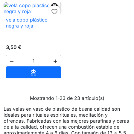

favorite_border
vela copo plástico
negra y roja
3,50 €


Añadir al carrito

Mostrando 1-23 de 23 artículo(s)
Las velas en vaso de plástico de buena calidad son
ideales para rituales espirituales, meditación y
ofrendas. Fabricadas con las mejores parafinas y ceras
de alta calidad, ofrecen una combustión estable de
aproximadamente 4 a 6 días. Con tamaño de 13 x 5,5