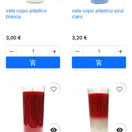
vela copo plástico
vela copo plástico azul
blanca
claro
3,00 €
3,20 €




Añadir al carrito
Añadir al carr


favorite_border
favorite_border

