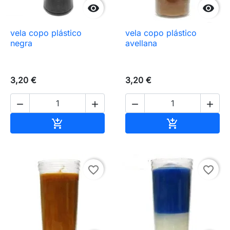


vela copo plástico
vela copo plástico
negra
avellana
3,20 €
3,20 €




Añadir al carrito
Añadir al carr


favorite_border
favorite_border