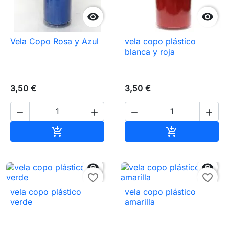


Vela Copo Rosa y Azul
vela copo plástico
blanca y roja
3,50 €
3,50 €




Añadir al carrito
Añadir al carr




favorite_border
favorite_border
vela copo plástico
vela copo plástico
verde
amarilla