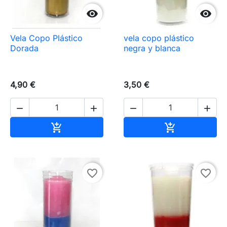


Vela Copo Plástico
vela copo plástico
Dorada
negra y blanca
4,90 €
3,50 €




Añadir al carrito
Añadir al carr


favorite_border
favorite_border