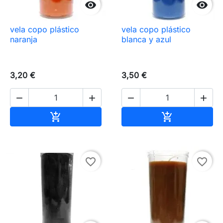


vela copo plástico
vela copo plástico
naranja
blanca y azul
3,20 €
3,50 €




Añadir al carrito
Añadir al carr


favorite_border
favorite_border