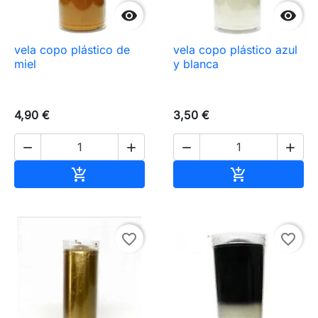


vela copo plástico de
vela copo plástico azul
miel
y blanca
4,90 €
3,50 €




Añadir al carrito
Añadir al carr


favorite_border
favorite_border