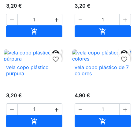
3,20 €
3,20 €




Añadir al carrito
Añadir al carr




favorite_border
favorite_border
vela copo plástico
vela copo plástico de 7
púrpura
colores
3,20 €
4,90 €




Añadir al carrito
Añadir al carr

