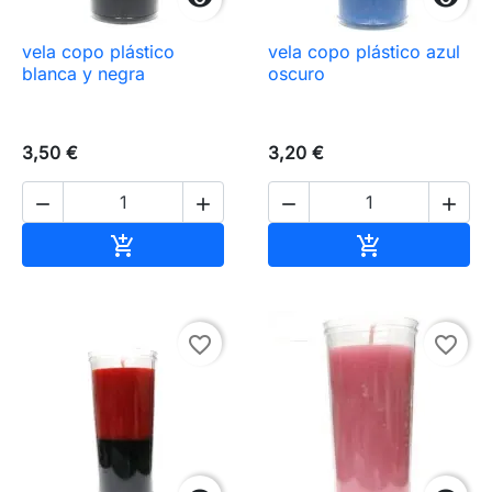
vela copo plástico
vela copo plástico azul
blanca y negra
oscuro
3,50 €
3,20 €




Añadir al carrito
Añadir al carr


favorite_border
favorite_border