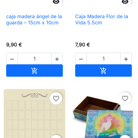


caja madera ángel de la
Caja Madera Flor de la
guarda – 15cm x 10cm
Vida 5.5cm
9,90 €
7,90 €




Añadir al carrito
Añadir al carr


favorite_border
favorite_border