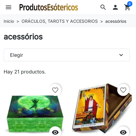
0
menu
search

shopping_cart
Inicio
ORÁCULOS, TAROTS Y ACCESORIOS
acessórios
acessórios
expand_more
Elegir
Hay 21 productos.
favorite_border
favorite_border

