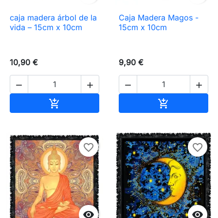
caja madera árbol de la
Caja Madera Magos -
vida – 15cm x 10cm
15cm x 10cm
10,90 €
9,90 €




Añadir al carrito
Añadir al carr


favorite_border
favorite_border

