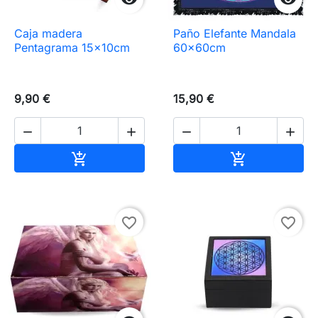
Caja madera
Paño Elefante Mandala
Pentagrama 15x10cm
60x60cm
9,90 €
15,90 €




Añadir al carrito
Añadir al carr


favorite_border
favorite_border