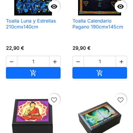


Toalla Luna y Estrellas
Toalla Calendario
210cmx140cm
Pagano 190cmx145cm
22,90 €
29,90 €




Añadir al carrito
Añadir al carr


favorite_border
favorite_border