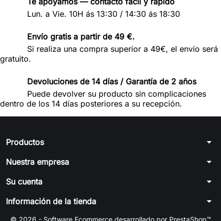
Te apoyamos — contacto fácil y rápido
Lun. a Vie. 10H ás 13:30 / 14:30 ás 18:30
Envío gratis a partir de 49 €.
Si realiza una compra superior a 49€, el envío será
gratuito.
Devoluciones de 14 días / Garantía de 2 años
Puede devolver su producto sin complicaciones
dentro de los 14 días posteriores a su recepción.
arrow_drop_down
Productos
arrow_drop_down
Nuestra empresa
arrow_drop_down
Su cuenta
arrow_drop_down
Información de la tienda
© 2026 - Software Ecommerce desarrollado por PrestaShop™