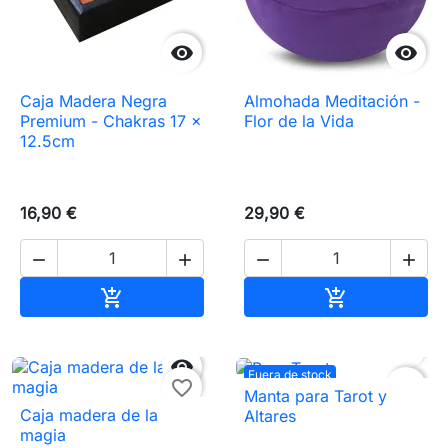


Caja Madera Negra
Almohada Meditación -
Premium - Chakras 17 x
Flor de la Vida
12.5cm
16,90 €
29,90 €




Añadir al carrito
Añadir al carr




Fuera de stock
favorite_border
favorite_border
Manta para Tarot y
Caja madera de la
Altares
magia