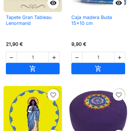


Tapete Gran Tableau
Caja madera Buda
Lenormand
15x10 cm
21,90 €
9,90 €




Añadir al carrito
Añadir al carr


favorite_border
favorite_border