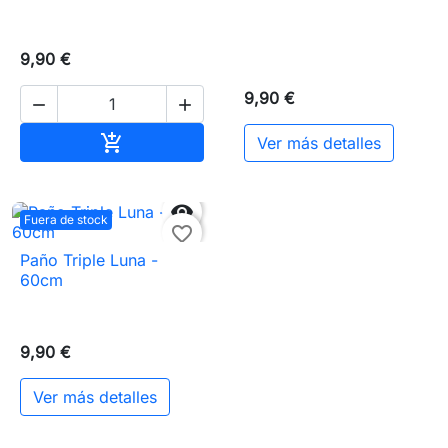
9,90 €
9,90 €


Añadir al carrito

Ver más detalles

Fuera de stock
favorite_border
Paño Triple Luna -
60cm
9,90 €
Ver más detalles