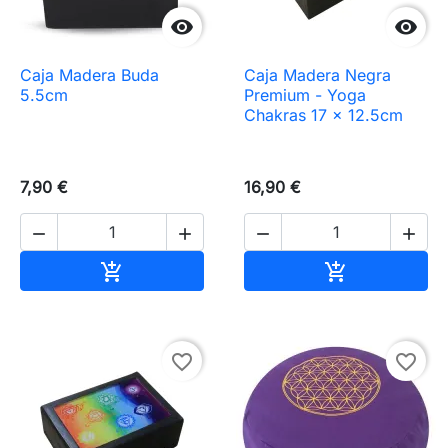


Caja Madera Buda
Caja Madera Negra
5.5cm
Premium - Yoga
Chakras 17 x 12.5cm
7,90 €
16,90 €




Añadir al carrito
Añadir al carr


favorite_border
favorite_border