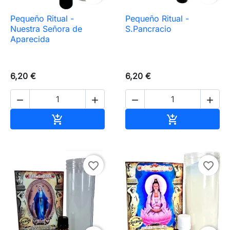
Pequeño Ritual -
Pequeño Ritual -
Nuestra Señora de
S.Pancracio
Aparecida
6,20 €
6,20 €




Añadir al carrito
Añadir al carr


favorite_border
favorite_border