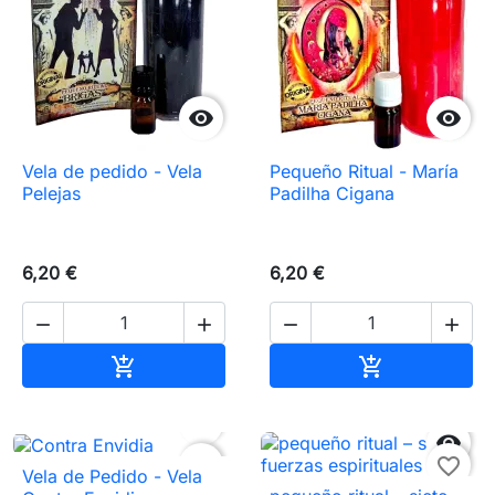


Vela de pedido - Vela
Pequeño Ritual - María
Pelejas
Padilha Cigana
6,20 €
6,20 €




Añadir al carrito
Añadir al carr




favorite_border
favorite_border
Vela de Pedido - Vela