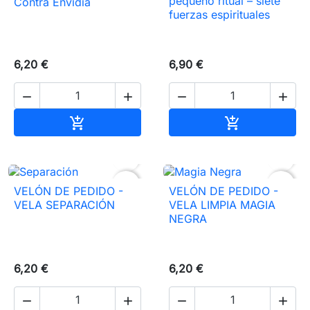
pequeño ritual – siete
Contra Envidia
fuerzas espirituales
6,20 €
6,90 €




Añadir al carrito
Añadir al carr




favorite_border
favorite_border
VELÓN DE PEDIDO -
VELÓN DE PEDIDO -
VELA SEPARACIÓN
VELA LIMPIA MAGIA
NEGRA
6,20 €
6,20 €



