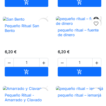
Añadir al carrito
Añadir al carr




favorite_border
favorite_border
Pequeño Ritual San
pequeño ritual – fuente
Bento
de dinero
6,20 €
6,20 €




Añadir al carrito
Añadir al carr




favorite_border
favorite_border
Pequeño Ritual -
pequeño ritual – iemanjá
Amarrado y Clavado