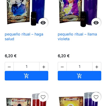


pequeño ritual – haga
pequeño ritual – llama
salud
violeta
6,20 €
6,20 €




Añadir al carrito
Añadir al carr


favorite_border
favorite_border