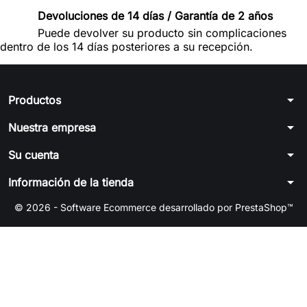
Devoluciones de 14 días / Garantía de 2 años
Puede devolver su producto sin complicaciones
dentro de los 14 días posteriores a su recepción.
arrow_drop_down
Productos
arrow_drop_down
Nuestra empresa
arrow_drop_down
Su cuenta
arrow_drop_down
Información de la tienda
© 2026 - Software Ecommerce desarrollado por PrestaShop™