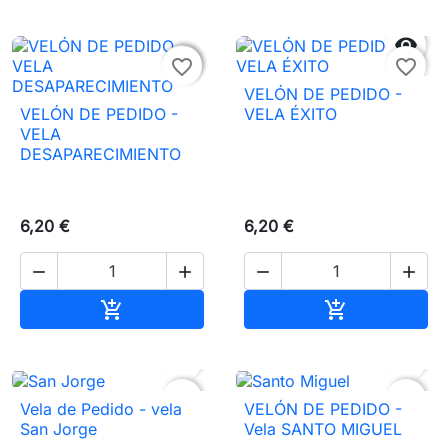


favorite_border
favorite_border
VELÓN DE PEDIDO -
VELÓN DE PEDIDO -
VELA ÉXITO
VELA
DESAPARECIMIENTO
6,20 €
6,20 €




Añadir al carrito
Añadir al carr




favorite_border
favorite_border
Vela de Pedido - vela
VELÓN DE PEDIDO -
San Jorge
Vela SANTO MIGUEL