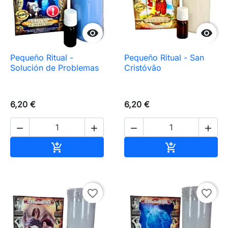


Pequeño Ritual -
Pequeño Ritual - San
Solución de Problemas
Cristóvão
6,20 €
6,20 €




Añadir al carrito
Añadir al carr


favorite_border
favorite_border