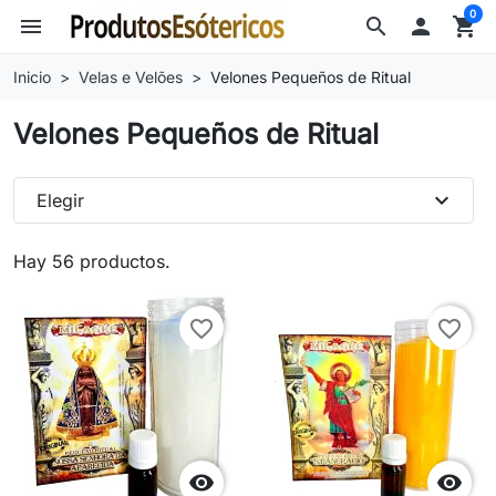
0
menu
search

shopping_cart
Inicio
Velas e Velões
Velones Pequeños de Ritual
Velones Pequeños de Ritual
expand_more
Elegir
Hay 56 productos.
favorite_border
favorite_border

