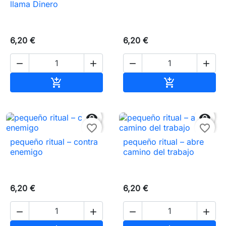
llama Dinero
6,20 €
6,20 €




Añadir al carrito
Añadir al carr




favorite_border
favorite_border
pequeño ritual – contra
pequeño ritual – abre
enemigo
camino del trabajo
6,20 €
6,20 €



