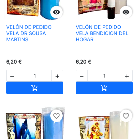


VELÓN DE PEDIDO -
VELÓN DE PEDIDO -
VELA DR SOUSA
VELA BENDICIÓN DEL
MARTINS
HOGAR
6,20 €
6,20 €




Añadir al carrito
Añadir al carr


favorite_border
favorite_border