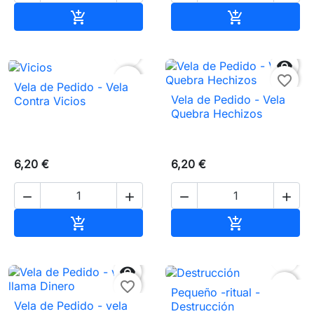
Añadir al carrito
Añadir al carr




favorite_border
favorite_border
Vela de Pedido - Vela
Vela de Pedido - Vela
Contra Vicios
Quebra Hechizos
6,20 €
6,20 €




Añadir al carrito
Añadir al carr




favorite_border
favorite_border
Pequeño -ritual -
Vela de Pedido - vela
Destrucción