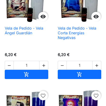


Vela de Pedido - Vela
Vela de Pedido - Vela
Ángel Guardián
Corta Energías
Negativas
6,20 €
6,20 €




Añadir al carrito
Añadir al carr


favorite_border
favorite_border