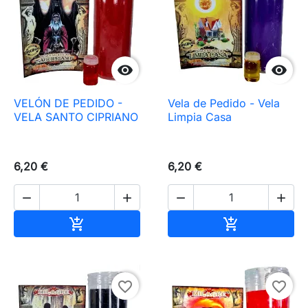


VELÓN DE PEDIDO -
Vela de Pedido - Vela
VELA SANTO CIPRIANO
Limpia Casa
6,20 €
6,20 €




Añadir al carrito
Añadir al carr


favorite_border
favorite_border