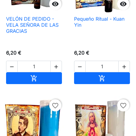


VELÓN DE PEDIDO -
Pequeño Ritual - Kuan
VELA SEÑORA DE LAS
Yin
GRACIAS
6,20 €
6,20 €




Añadir al carrito
Añadir al carr


favorite_border
favorite_border