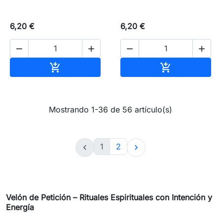
6,20 €
6,20 €




Añadir al carrito
Añadir al carr


Mostrando 1-36 de 56 artículo(s)
1
2


Velón de Petición – Rituales Espirituales con Intención y
Energía