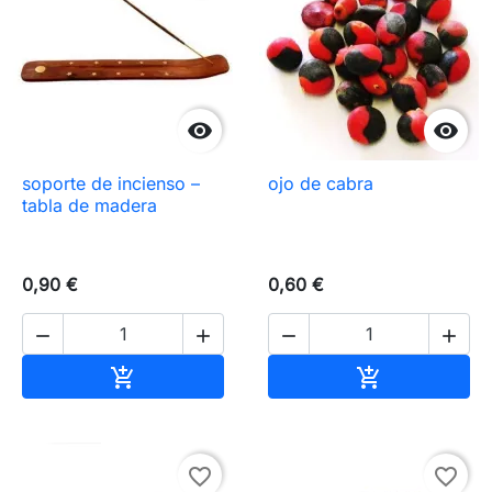


soporte de incienso –
ojo de cabra
tabla de madera
0,90 €
0,60 €




Añadir al carrito
Añadir al carr


favorite_border
favorite_border