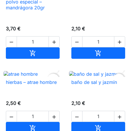
polvo especial –
mandrágora 20gr
3,70 €
2,10 €




Añadir al carrito
Añadir al carr




favorite_border
favorite_border
hierbas – atrae hombre
baño de sal y jazmín
2,50 €
2,10 €




Añadir al carrito
Añadir al carr

