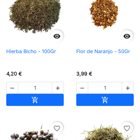


Hierba Bicho - 100Gr
Flor de Naranjo - 50Gr
4,20 €
3,99 €




Añadir al carrito
Añadir al carr


favorite_border
favorite_border