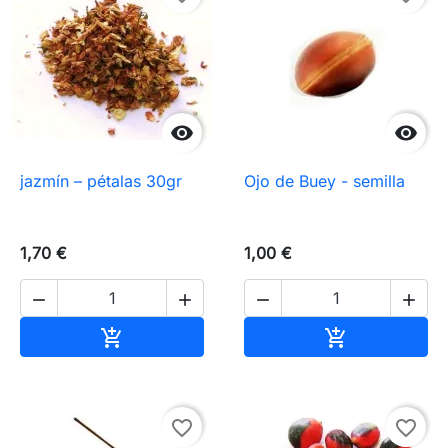


jazmín – pétalas 30gr
Ojo de Buey - semilla
1,70 €
1,00 €




Añadir al carrito
Añadir al carr


favorite_border
favorite_border