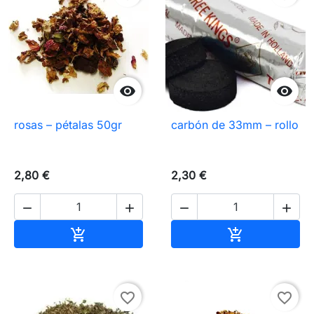


rosas – pétalas 50gr
carbón de 33mm – rollo
2,80 €
2,30 €




Añadir al carrito
Añadir al carr


favorite_border
favorite_border