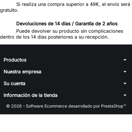
Si realiza una compra superior a 49€, el envío será
gratuito.
Devoluciones de 14 días / Garantía de 2 años
Puede devolver su producto sin complicaciones
dentro de los 14 días posteriores a su recepción.
arrow_drop_down
Productos
arrow_drop_down
Nuestra empresa
arrow_drop_down
Su cuenta
arrow_drop_down
Información de la tienda
© 2026 - Software Ecommerce desarrollado por PrestaShop™