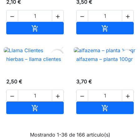
2,10 €
3,50 €




Añadir al carrito
Añadir al carr




favorite_border
favorite_border
hierbas – llama clientes
alfazema – planta 100gr
2,50 €
3,70 €




Añadir al carrito
Añadir al carr


Mostrando 1-36 de 166 artículo(s)