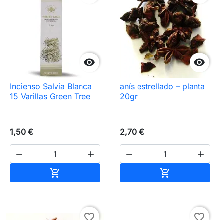


Incienso Salvia Blanca
anís estrellado – planta
15 Varillas Green Tree
20gr
1,50 €
2,70 €




Añadir al carrito
Añadir al carr


favorite_border
favorite_border