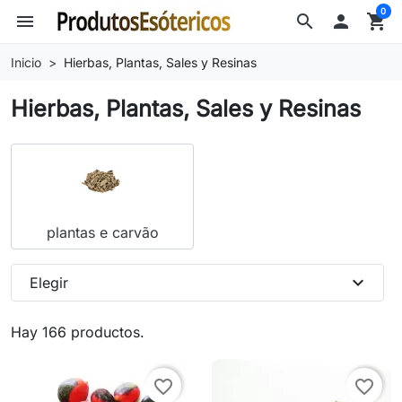
0
menu
search

shopping_cart
Inicio
Hierbas, Plantas, Sales y Resinas
Hierbas, Plantas, Sales y Resinas
plantas e carvão
expand_more
Elegir
Hay 166 productos.
favorite_border
favorite_border