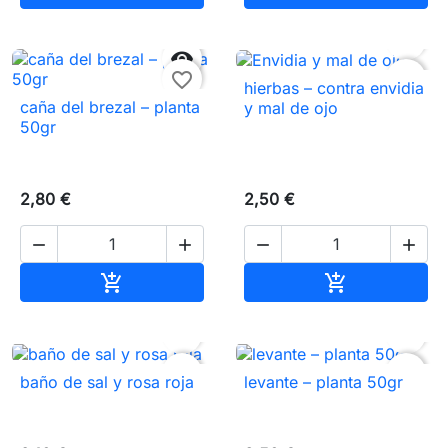


favorite_border
favorite_border
hierbas – contra envidia
caña del brezal – planta
y mal de ojo
50gr
2,80 €
2,50 €




Añadir al carrito
Añadir al carr




favorite_border
favorite_border
baño de sal y rosa roja
levante – planta 50gr