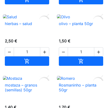


favorite_border
favorite_border
hierbas – salud
olivo – planta 50gr
2,50 €
1,50 €




Añadir al carrito
Añadir al carr




favorite_border
favorite_border
mostaza – granos
Rosmaninho – planta
(semillas) 50gr
50gr
1,40 €
1,70 €