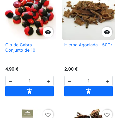


Ojo de Cabra -
Hierba Agoniada - 50Gr
Conjunto de 10
4,90 €
2,00 €




Añadir al carrito
Añadir al carr


favorite_border
favorite_border