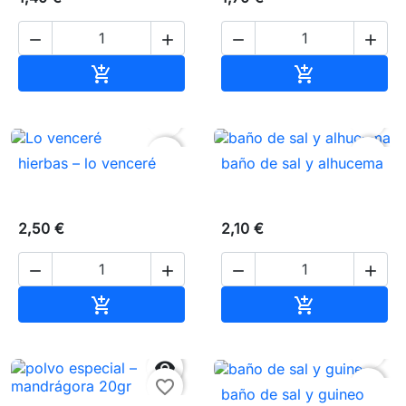




Añadir al carrito
Añadir al carr




favorite_border
favorite_border
hierbas – lo venceré
baño de sal y alhucema
2,50 €
2,10 €




Añadir al carrito
Añadir al carr




favorite_border
favorite_border
baño de sal y guineo