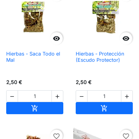


Hierbas - Saca Todo el
Hierbas - Protección
Mal
(Escudo Protector)
2,50 €
2,50 €




Añadir al carrito
Añadir al carr


favorite_border
favorite_border