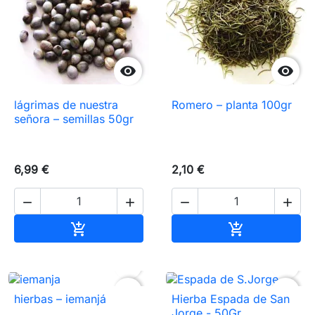


lágrimas de nuestra
Romero – planta 100gr
señora – semillas 50gr
6,99 €
2,10 €




Añadir al carrito
Añadir al carr




favorite_border
favorite_border
hierbas – iemanjá
Hierba Espada de San
Jorge - 50Gr