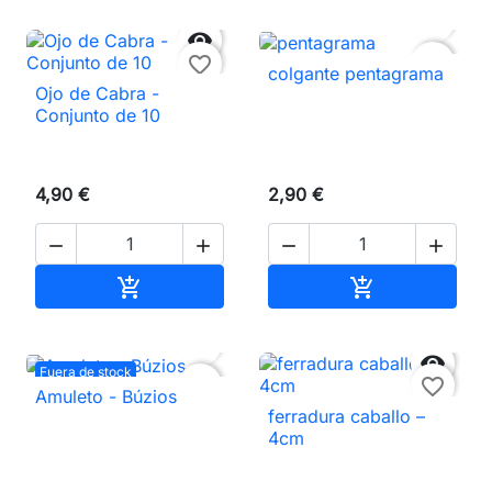


favorite_border
favorite_border
colgante pentagrama
Ojo de Cabra -
Conjunto de 10
4,90 €
2,90 €




Añadir al carrito
Añadir al carri




Fuera de stock
favorite_border
favorite_border
Amuleto - Búzios
ferradura caballo –
4cm