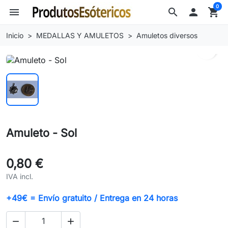
0
menu
search

shopping_cart
Inicio
MEDALLAS Y AMULETOS
Amuletos diversos
search
Amuleto - Sol
0,80 €
IVA incl.
+49€ = Envío gratuito / Entrega en 24 horas

