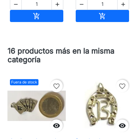




Añadir al carrito
Añadir al carri


16 productos más en la misma
categoría
Fuera de stock
favorite_border
favorite_border

