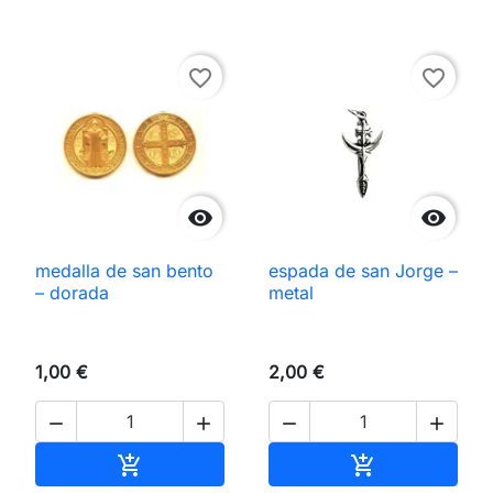
favorite_border
favorite_border


medalla de san bento
espada de san Jorge –
– dorada
metal
1,00 €
2,00 €




Añadir al carrito
Añadir al carri

