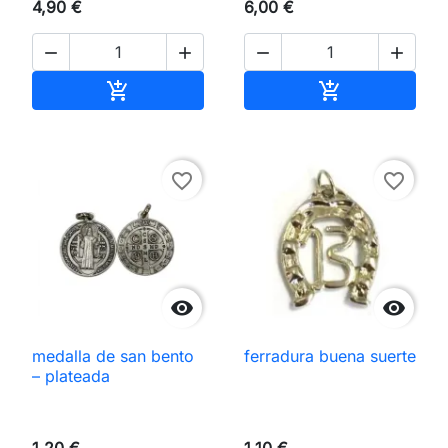
4,90 €
6,00 €




Añadir al carrito
Añadir al carri


favorite_border
favorite_border


medalla de san bento
ferradura buena suerte
– plateada