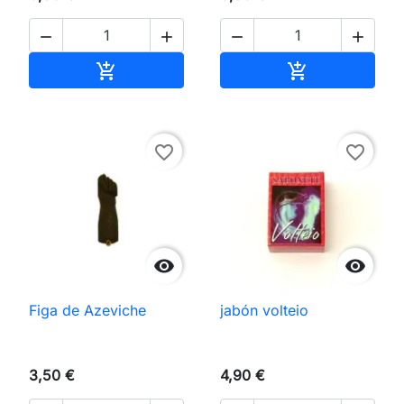




Añadir al carrito
Añadir al carri


favorite_border
favorite_border


Figa de Azeviche
jabón volteio
3,50 €
4,90 €