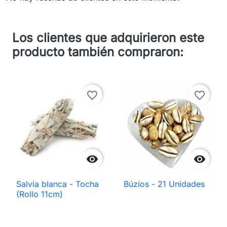
Los clientes que adquirieron este
producto también compraron:
favorite_border
favorite_border


Salvia blanca - Tocha
Búzios - 21 Unidades
(Rollo 11cm)