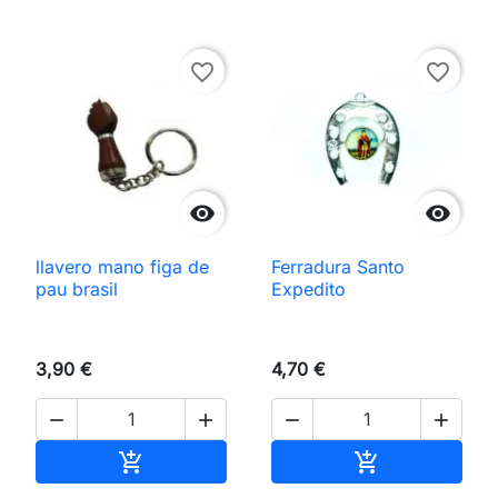
favorite_border
favorite_border


llavero mano figa de
Ferradura Santo
pau brasil
Expedito
3,90 €
4,70 €




Añadir al carrito
Añadir al carri

