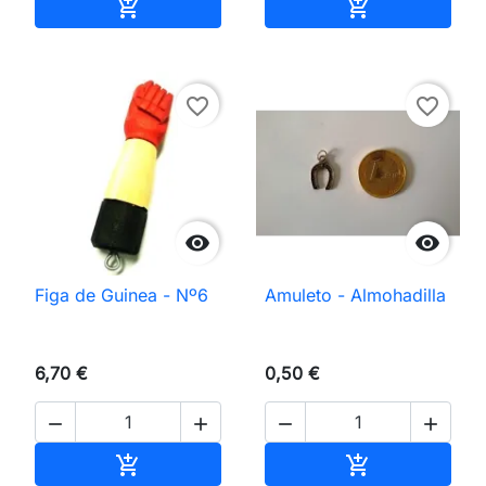
Añadir al carrito
Añadir al carri


favorite_border
favorite_border


Figa de Guinea - Nº6
Amuleto - Almohadilla
6,70 €
0,50 €




Añadir al carrito
Añadir al carri

