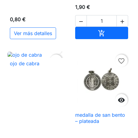
1,90 €
0,80 €


Añadir al carri

Ver más detalles

favorite_border
favorite_border
ojo de cabra

medalla de san bento
– plateada