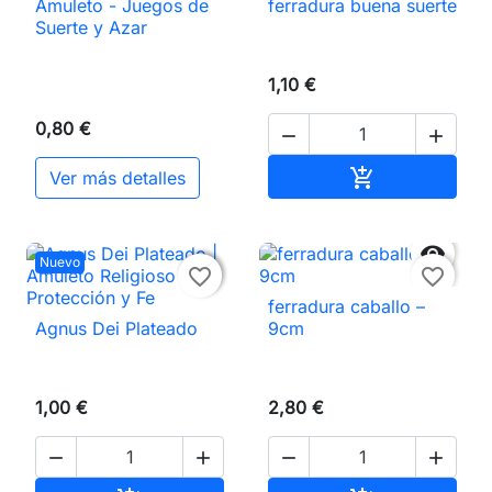
Amuleto - Juegos de
ferradura buena suerte
Suerte y Azar
1,10 €
0,80 €


Añadir al carri

Ver más detalles

Nuevo

favorite_border
favorite_border
ferradura caballo –
Agnus Dei Plateado
9cm
1,00 €
2,80 €



