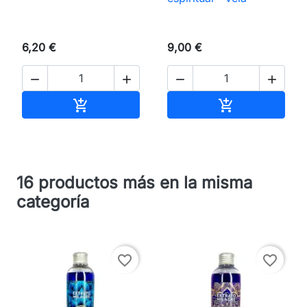
6,20 €
9,00 €




Añadir al carrito
Añadir al carri


16 productos más en la misma
categoría
favorite_border
favorite_border