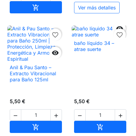
Añadir al carrito

Ver más detalles

favorite_border
favorite_border
baño líquido 34 –
atrae suerte

Anil & Pau Santo –
Extracto Vibracional
para Baño 125ml
5,50 €
5,50 €




Añadir al carrito
Añadir al carri

