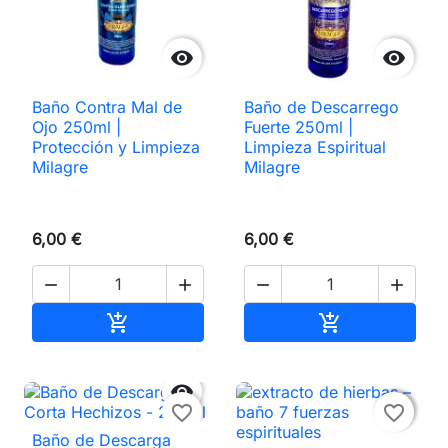


Baño Contra Mal de
Baño de Descarrego
Ojo 250ml |
Fuerte 250ml |
Protección y Limpieza
Limpieza Espiritual
Milagre
Milagre
6,00 €
6,00 €




Añadir al carrito
Añadir al carri




favorite_border
favorite_border
Baño de Descarga