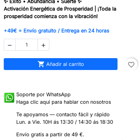
✨ Éxito • Abundancia • Suerte ✨
Activación Energética de Prosperidad | ¡Toda la
prosperidad comienza con la vibración!
+49€ = Envío gratuito / Entrega en 24 horas



Añadir al carrito
favorite_border
Soporte por WhatsApp
Haga clic aquí para hablar con nosotros
Te apoyamos — contacto fácil y rápido
Lun. a Vie. 10H ás 13:30 / 14:30 ás 18:30
Envío gratis a partir de 49 €.