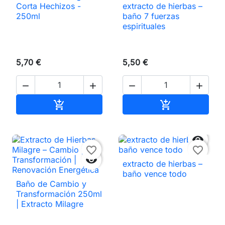
Corta Hechizos -
extracto de hierbas –
250ml
baño 7 fuerzas
espirituales
5,70 €
5,50 €




Añadir al carrito
Añadir al carri



favorite_border
favorite_border

extracto de hierbas –
baño vence todo
Baño de Cambio y
Transformación 250ml
| Extracto Milagre