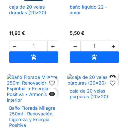
caja de 20 velas
baño líquido 22 –
doradas (20×20)
amor
11,90 €
5,50 €




Añadir al carrito
Añadir al carri



favorite_border
favorite_border
caja de 20 velas

púrpuras (20×20)
Baño Florada Milagre
250ml | Renovación,
Ligereza y Energía
Positiva