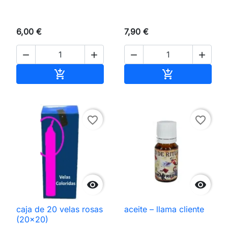
6,00 €
7,90 €




Añadir al carrito
Añadir al carri


favorite_border
favorite_border


caja de 20 velas rosas
aceite – llama cliente
(20×20)