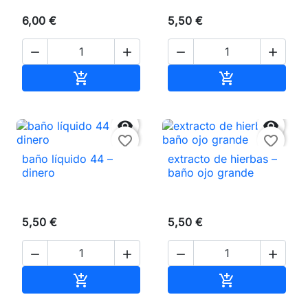
6,00 €
5,50 €




Añadir al carrito
Añadir al carri




favorite_border
favorite_border
baño líquido 44 –
extracto de hierbas –
dinero
baño ojo grande
5,50 €
5,50 €




Añadir al carrito
Añadir al carri

