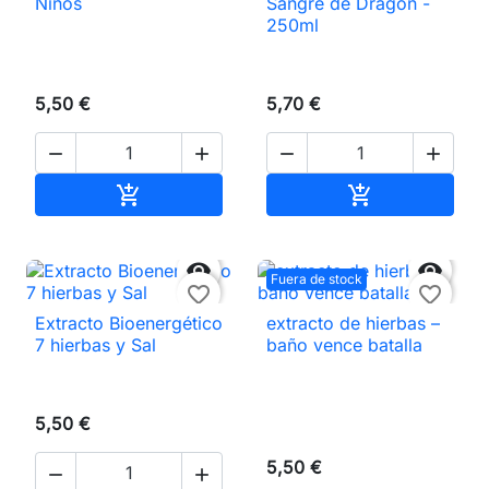
Niños
Sangre de Dragón -
250ml
5,50 €
5,70 €




Añadir al carrito
Añadir al carri




Fuera de stock
favorite_border
favorite_border
Extracto Bioenergético
extracto de hierbas –
7 hierbas y Sal
baño vence batalla
5,50 €
5,50 €

