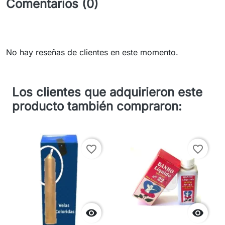
Comentarios (0)
No hay reseñas de clientes en este momento.
Los clientes que adquirieron este
producto también compraron:
favorite_border
favorite_border

