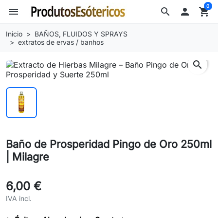
0
menu
search

shopping_cart
Inicio
BAÑOS, FLUIDOS Y SPRAYS
extratos de ervas / banhos
search
Baño de Prosperidad Pingo de Oro 250ml
| Milagre
6,00 €
IVA incl.