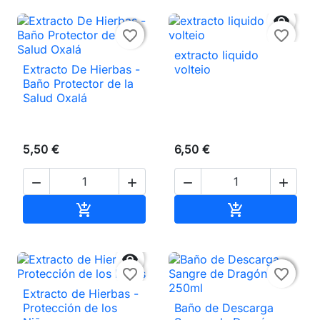


favorite_border
favorite_border
extracto liquido
Extracto De Hierbas -
volteio
Baño Protector de la
Salud Oxalá
5,50 €
6,50 €




Añadir al carrito
Añadir al carri




favorite_border
favorite_border
Extracto de Hierbas -
Protección de los
Baño de Descarga