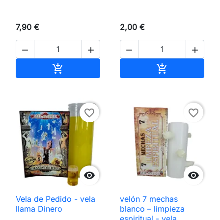
7,90 €
2,00 €




Añadir al carrito
Añadir al carri


favorite_border
favorite_border


Vela de Pedido - vela
velón 7 mechas
llama Dinero
blanco – limpieza
espiritual - vela