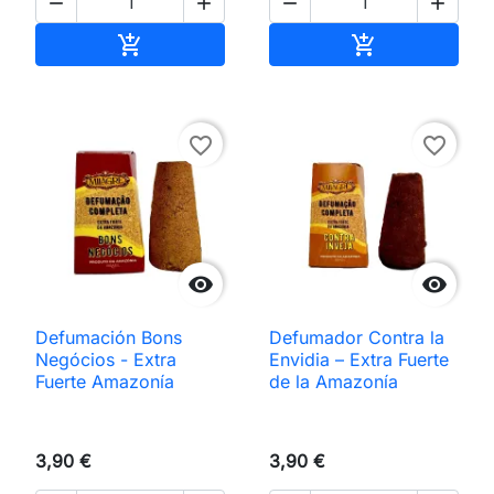




Añadir al carrito
Añadir al carri


favorite_border
favorite_border


Defumación Bons
Defumador Contra la
Negócios - Extra
Envidia – Extra Fuerte
Fuerte Amazonía
de la Amazonía
3,90 €
3,90 €