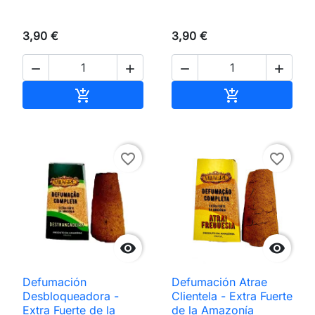
3,90 €
3,90 €




Añadir al carrito
Añadir al carri


favorite_border
favorite_border


Defumación
Defumación Atrae
Desbloqueadora -
Clientela - Extra Fuerte
Extra Fuerte de la
de la Amazonía