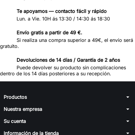
Te apoyamos — contacto fácil y rápido
Lun. a Vie. 10H ás 13:30 / 14:30 ás 18:30
Envío gratis a partir de 49 €.
Si realiza una compra superior a 49€, el envío será
gratuito.
Devoluciones de 14 días / Garantía de 2 años
Puede devolver su producto sin complicaciones
dentro de los 14 días posteriores a su recepción.
arrow_drop_down
Productos
arrow_drop_down
Nuestra empresa
arrow_drop_down
Su cuenta
arrow_drop_down
Información de la tienda