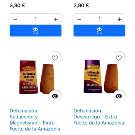
3,90 €
3,90 €




Añadir al carrito
Añadir al carri


favorite_border
favorite_border


Defumación
Defumación
Seducción y
Descarrego - Extra
Magnetismo – Extra
Fuerte de la Amazonía
Fuerte de la Amazonía