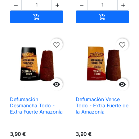




Añadir al carrito
Añadir al carri


favorite_border
favorite_border


Defumación
Defumación Vence
Desmancha Todo -
Todo - Extra Fuerte de
Extra Fuerte Amazonía
la Amazonía
3,90 €
3,90 €