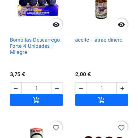


Bombitas Descarrego
aceite – atrae dinero
Forte 4 Unidades |
Milagre
3,75 €
2,00 €




Añadir al carrito
Añadir al carri


favorite_border
favorite_border