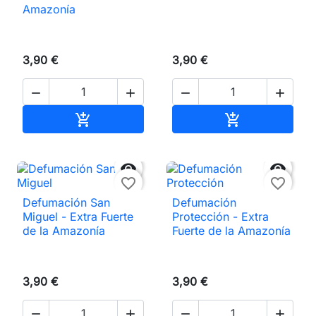
Amazonía
3,90 €
3,90 €




Añadir al carrito
Añadir al carri




favorite_border
favorite_border
Defumación San
Defumación
Miguel - Extra Fuerte
Protección - Extra
de la Amazonía
Fuerte de la Amazonía
3,90 €
3,90 €



