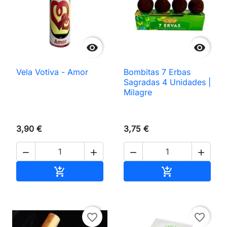


Vela Votiva - Amor
Bombitas 7 Erbas
Sagradas 4 Unidades |
Milagre
3,90 €
3,75 €




Añadir al carrito
Añadir al carri


favorite_border
favorite_border