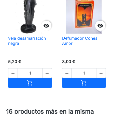


vela desamarración
Defumador Cones
negra
Amor
5,20 €
3,00 €




Añadir al carrito
Añadir al carri


16 productos más en la misma