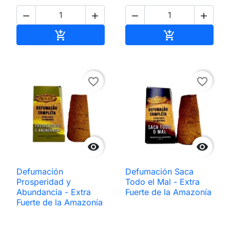




Añadir al carrito
Añadir al carri


favorite_border
favorite_border


Defumación
Defumación Saca
Prosperidad y
Todo el Mal - Extra
Abundancia - Extra
Fuerte de la Amazonía
Fuerte de la Amazonía