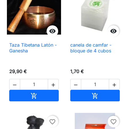


Taza Tibetana Latón -
canela de camfar -
Ganesha
bloque de 4 cubos
29,90 €
1,70 €




Añadir al carrito
Añadir al carri


favorite_border
favorite_border