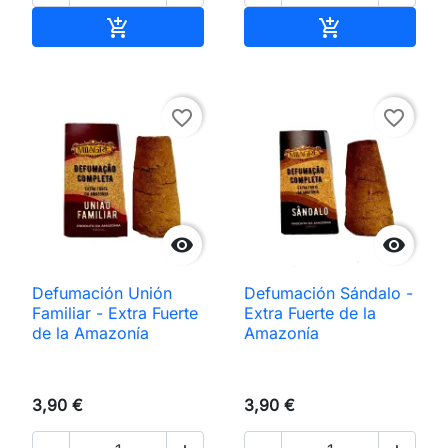
Añadir al carrito
Añadir al carri


favorite_border
favorite_border


Defumación Unión
Defumación Sándalo -
Familiar - Extra Fuerte
Extra Fuerte de la
de la Amazonía
Amazonía
3,90 €
3,90 €