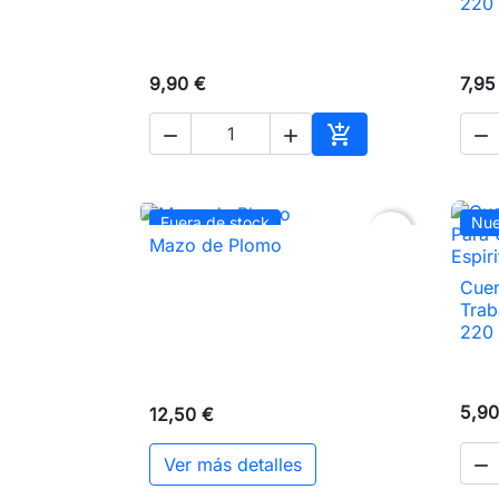
220
9,90 €
7,95




Añadir al carrito
Fuera de stock
Nu
favorite_border
Mazo de Plomo

Vista rápida
Cuen
Trab
220
5,90
12,50 €
Ver más detalles
