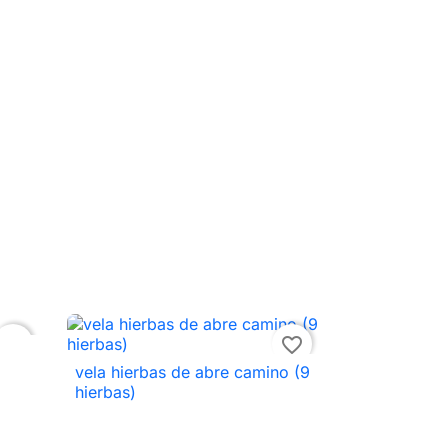
favorite_border
favorite_border
vela hierbas de abre camino (9

Vista rápida
hierbas)