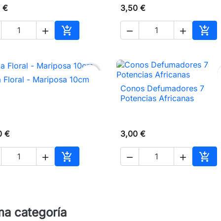
 €
3,50 €





Añadir al carrito
Añad
favorite_border
 Floral - Mariposa 10cm

Vista rápida
Conos Defumadores 7

Vista rápida
Potencias Africanas
0 €
3,00 €





Añadir al carrito
Añad
ma categoría