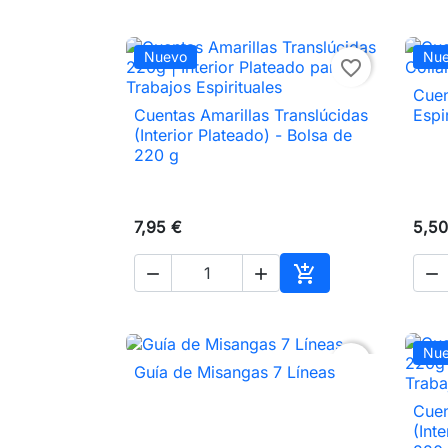
Nuevo
Nu
favorite_border
Cuen
Cuentas Amarillas Translúcidas
Espi

Vista rápida
(Interior Plateado) - Bolsa de
220 g
7,95 €
5,50




Añadir al carrito
Nu
favorite_border
Guía de Misangas 7 Líneas

Vista rápida
Cuen
(Int