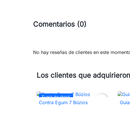
Comentarios (0)
No hay reseñas de clientes en este moment
Los clientes que adquiriero
Fuera de stock
favorite_border
Contra Egum 7 Búzios
Guía

Vista rápida