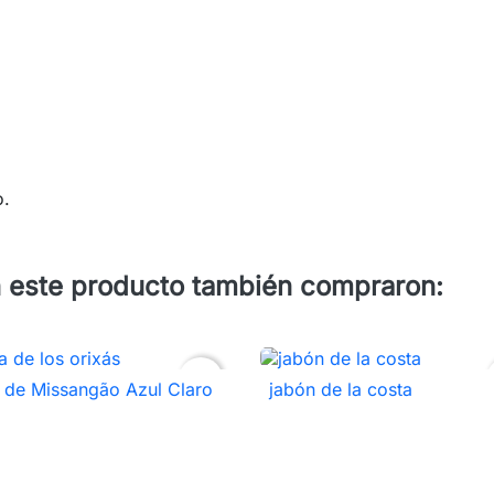
o.
n este producto también compraron:
favorite_border
 de Missangão Azul Claro
jabón de la costa

Vista rápida

Vista rápida