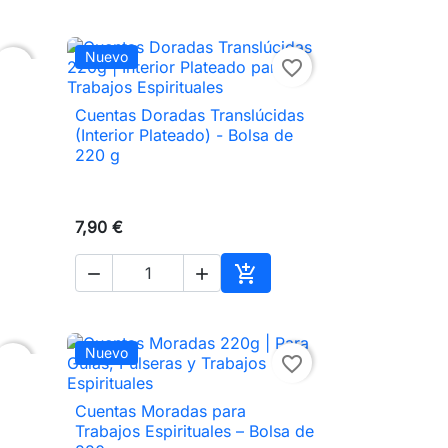
Nuevo
favorite_border
favorite_border
Cuentas Doradas Translúcidas

Vista rápida
(Interior Plateado) - Bolsa de
220 g
7,90 €



ir al carrito
Añadir al carrito
Nuevo
favorite_border
favorite_border
Cuentas Moradas para

Vista rápida
Trabajos Espirituales – Bolsa de