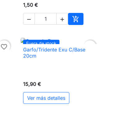
1,50 €



ir al carrito
Añadir al carrito
Fuera de stock
favorite_border
favorite_border
Garfo/Tridente Exu C/Base

Vista rápida
20cm
15,90 €
Ver más detalles
ir al carrito