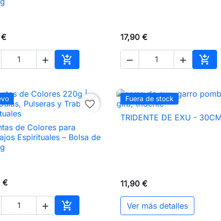
 g
 €
17,90 €





Añadir al carrito
Añad
evo
Fuera de stock
favorite_border
TRIDENTE DE EXU - 30C

Vista rápida
tas de Colores para

Vista rápida
ajos Espirituales – Bolsa de
 g
 €
11,90 €

Ver más detalles

Añadir al carrito