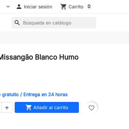

shopping_cart
0
Iniciar sesión
Carrito
search
 Missangão Blanco Humo
gratuito / Entrega en 24 horas

Añadir al carrito
favorite_border
