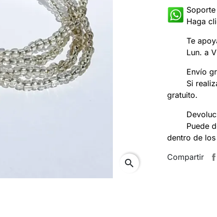
Soporte
Haga cli
Te apoy
Lun. a V
Envío gr
Si reali
gratuito.
Devoluci
Puede d
dentro de los
Compartir
search