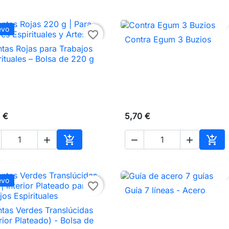
evo
favorite_border
Contra Egum 3 Buzios

Vista rápida
tas Rojas para Trabajos

Vista rápida
rituales – Bolsa de 220 g
 €
5,70 €





Añadir al carrito
Añad
evo
favorite_border
Guía 7 líneas - Acero

Vista rápida
tas Verdes Translúcidas

Vista rápida
erior Plateado) - Bolsa de