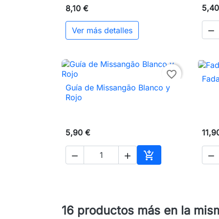
5,40
8,10 €
Ver más detalles

favorite_border
Fada
Guía de Missangão Blanco y

Vista rápida
Rojo
5,90 €
11,9




Añadir al carrito
16 productos más en la mis