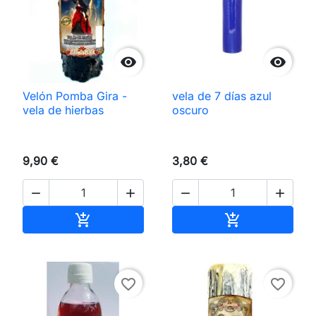


Velón Pomba Gira -
vela de 7 días azul
vela de hierbas
oscuro
9,90 €
3,80 €




Añadir al carrito
Añadir al carri


favorite_border
favorite_border