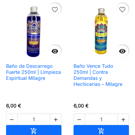
favorite_border
favorite_border


Baño de Descarrego
Baño Vence Tudo
Fuerte 250ml | Limpieza
250ml | Contra
Espiritual Milagre
Demandas y
Hechicerías – Milagre
6,00 €
6,00 €




Añadir al carrito
Añadir al carr

