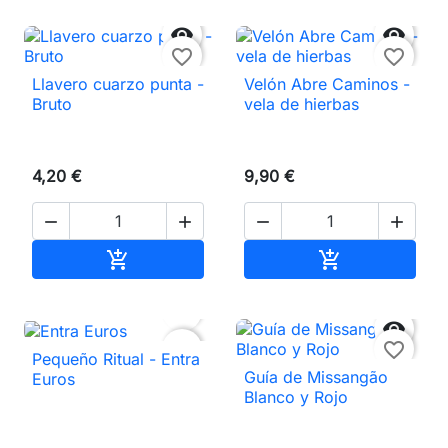


favorite_border
favorite_border
Llavero cuarzo punta -
Velón Abre Caminos -
Bruto
vela de hierbas
4,20 €
9,90 €




Añadir al carrito
Añadir al carri




favorite_border
favorite_border
Pequeño Ritual - Entra
Guía de Missangão
Euros
Blanco y Rojo