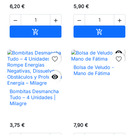
6,20 €
5,90 €




Añadir al carrito
Añadir al carri



favorite_border
favorite_border
Bolsa de Veludo -
Mano de Fátima

Bombitas Desmancha
Tudo – 4 Unidades |
Milagre
3,75 €
7,90 €