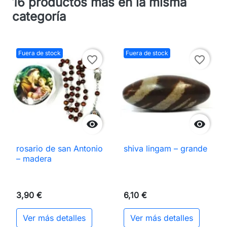
16 productos más en la misma
categoría
Fuera de stock
Fuera de stock
favorite_border
favorite_border


rosario de san Antonio
shiva lingam – grande
– madera
3,90 €
6,10 €
Ver más detalles
Ver más detalles