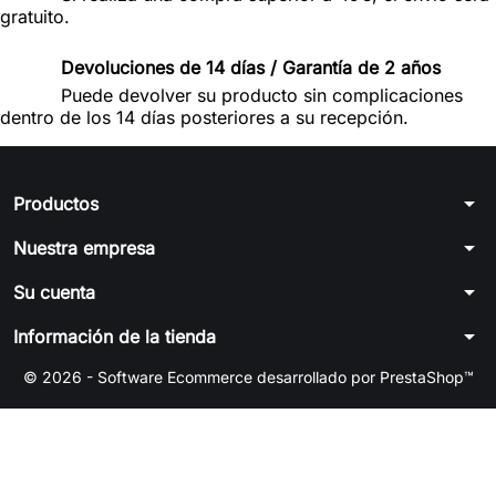
gratuito.
Devoluciones de 14 días / Garantía de 2 años
Puede devolver su producto sin complicaciones
dentro de los 14 días posteriores a su recepción.
arrow_drop_down
Productos
arrow_drop_down
Nuestra empresa
arrow_drop_down
Su cuenta
arrow_drop_down
Información de la tienda
© 2026 - Software Ecommerce desarrollado por PrestaShop™