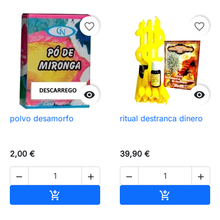
favorite_border
favorite_border


polvo desamorfo
ritual destranca dinero
2,00 €
39,90 €




Añadir al carrito
Añadir al carr

