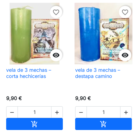
favorite_border
favorite_border


vela de 3 mechas –
vela de 3 mechas –
corta hechicerías
destapa camino
9,90 €
9,90 €




Añadir al carrito
Añadir al carr

