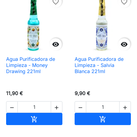
favorite_border
favorite_border


Agua Purificadora de
Agua Purificadora de
Limpieza - Money
Limpieza - Salvia
Drawing 221ml
Blanca 221ml
11,90 €
9,90 €




Añadir al carrito
Añadir al carr

