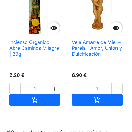


Incienso Orgánico
Vela Amarre de Miel –
Abre Caminos Milagre
Pareja | Amor, Unión y
| 20g
Dulcificación
2,20 €
6,90 €




Añadir al carrito
Añadir al carri

