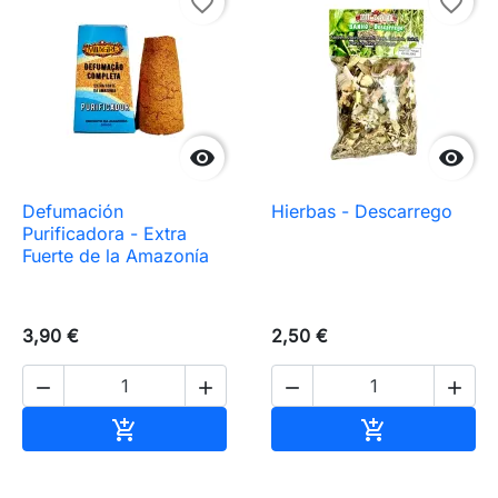
favorite_border
favorite_border


Defumación
Hierbas - Descarrego
Purificadora - Extra
Fuerte de la Amazonía
3,90 €
2,50 €




Añadir al carrito
Añadir al carr

