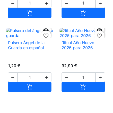




Añadir al carrito
Añadir al carri




favorite_border
favorite_border
Pulsera Ángel de la
Ritual Año Nuevo
Guarda en español
2025 para 2026
1,20 €
32,90 €




Añadir al carrito
Añadir al carri

