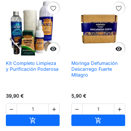
favorite_border
favorite_border


Kit Completo Limpieza
Moringa Defumación
y Purificación Poderosa
Descarrego Fuerte
Milagro
39,90 €
5,90 €




Añadir al carrito
Añadir al carr

