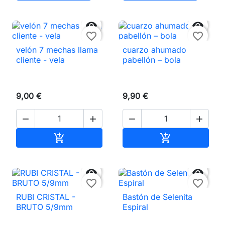


favorite_border
favorite_border
velón 7 mechas llama
cuarzo ahumado
cliente - vela
pabellón – bola
9,00 €
9,90 €




Añadir al carrito
Añadir al carri




favorite_border
favorite_border
RUBI CRISTAL -
Bastón de Selenita
BRUTO 5/9mm
Espiral