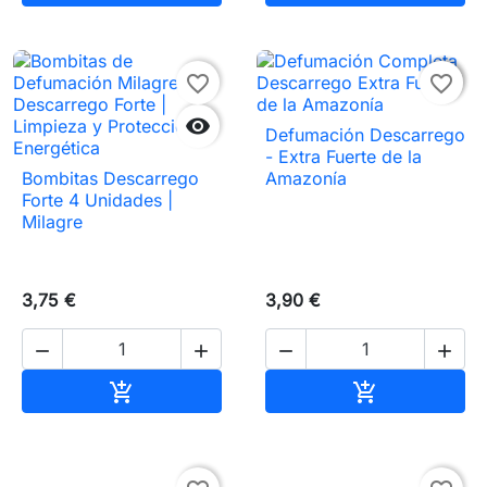

favorite_border
favorite_border

Defumación Descarrego
- Extra Fuerte de la
Bombitas Descarrego
Amazonía
Forte 4 Unidades |
Milagre
3,75 €
3,90 €




Añadir al carrito
Añadir al carr

