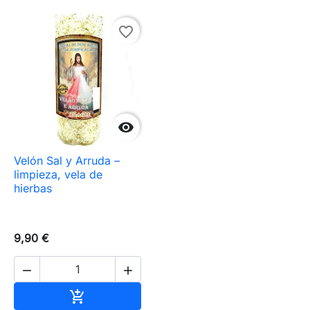
favorite_border

Velón Sal y Arruda –
limpieza, vela de
hierbas
9,90 €


Añadir al carrito
