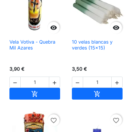


Vela Votiva - Quebra
10 velas blancas y
Mil Azares
verdes (15×15)
3,90 €
3,50 €




Añadir al carrito
Añadir al carri


favorite_border
favorite_border