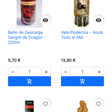


Baño de Descarga
Vela Poderosa - Anula
Sangre de Dragón -
Todo el Mal
250ml
5,70 €
13,90 €




Añadir al carrito
Añadir al carri


favorite_border
favorite_border