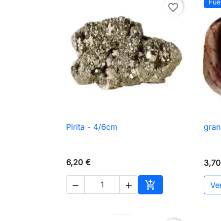
Fue
favorite_border
Pirita - 4/6cm
gran

Vista rápida
6,20 €
3,70

Ve


Añadir al carrito