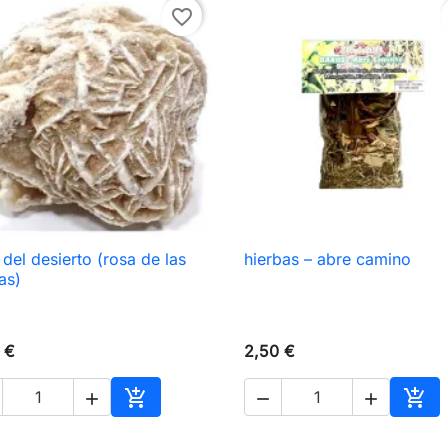
favorite_border
 del desierto (rosa de las
hierbas – abre camino

Vista rápida

Vista rápida
as)
 €
2,50 €





Añadir al carrito
Añad