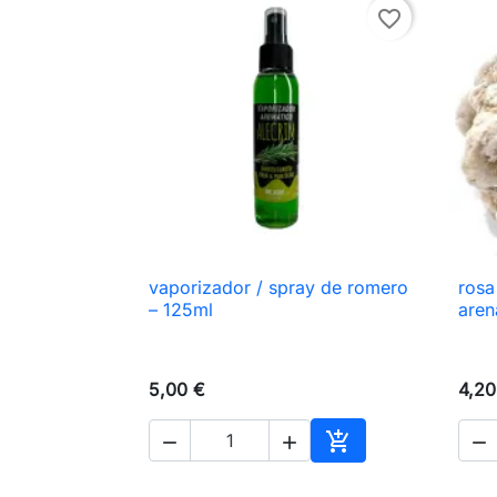
favorite_border
vaporizador / spray de romero
rosa

Vista rápida
– 125ml
aren
5,00 €
4,20




Añadir al carrito