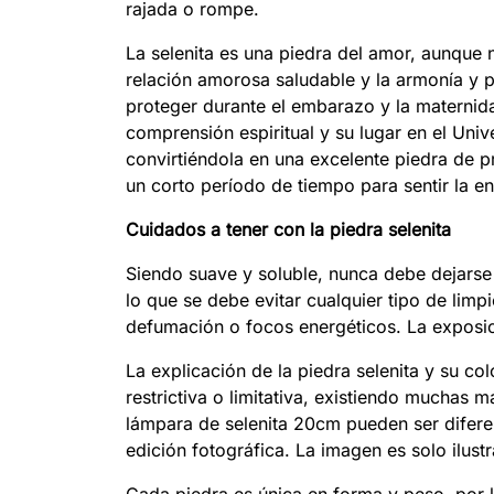
rajada o rompe.
La selenita es una piedra del amor, aunque
relación amorosa saludable y la armonía y pa
proteger durante el embarazo y la maternidad
comprensión espiritual y su lugar en el Univ
convirtiéndola en una excelente piedra de p
un corto período de tiempo para sentir la en
Cuidados a tener con la piedra selenita
Siendo suave y soluble, nunca debe dejarse
lo que se debe evitar cualquier tipo de limp
defumación o focos energéticos. La exposic
La explicación de la piedra selenita y su co
restrictiva o limitativa, existiendo muchas 
lámpara de selenita 20cm pueden ser diferen
edición fotográfica. La imagen es solo ilust
Cada piedra es única en forma y peso, por 