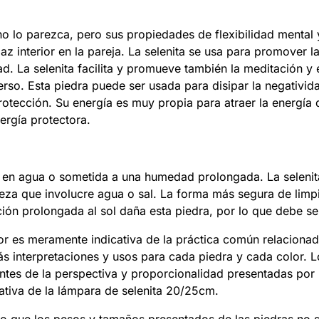
 no lo parezca, pero sus propiedades de flexibilidad menta
z interior en la pareja. La selenita se usa para promover la 
. La selenita facilita y promueve también la meditación y el
erso. Esta piedra puede ser usada para disipar la negativid
rotección. Su energía es muy propia para atraer la energía 
ergía protectora.
 en agua o sometida a una humedad prolongada. La selenita 
ieza que involucre agua o sal. La forma más segura de limpi
ión prolongada al sol daña esta piedra, por lo que debe se
lor es meramente indicativa de la práctica común relacionad
más interpretaciones y usos para cada piedra y cada color. 
tes de la perspectiva y proporcionalidad presentadas por l
rativa de la lámpara de selenita 20/25cm.
lo que los pesos y tamaños presentados de las piedras no