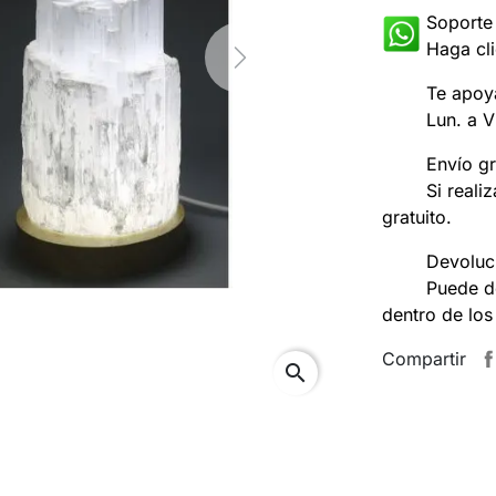
Soporte
Haga cli
Next
Te apoy
Lun. a V
Envío gr
Si reali
gratuito.
Devoluci
Puede d
dentro de los
Compartir
search