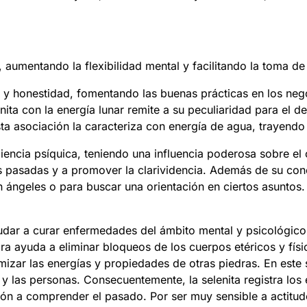
, aumentando la flexibilidad mental y facilitando la toma de
d y honestidad, fomentando las buenas prácticas en los neg
nita con la energía lunar remite a su peculiaridad para el des
a asociación la caracteriza con energía de agua, trayendo fl
ciencia psíquica, teniendo una influencia poderosa sobre el 
pasadas y a promover la clarividencia. Además de su conexi
ángeles o para buscar una orientación en ciertos asuntos. 
udar a curar enfermedades del ámbito mental y psicológico
dra ayuda a eliminar bloqueos de los cuerpos etéricos y físi
izar las energías y propiedades de otras piedras. En este s
 y las personas. Consecuentemente, la selenita registra los
ión a comprender el pasado. Por ser muy sensible a actitud