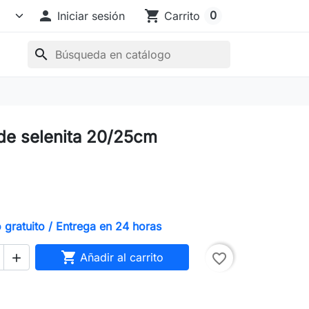

shopping_cart
0
Iniciar sesión
Carrito
search
de selenita 20/25cm
gratuito / Entrega en 24 horas

Añadir al carrito
favorite_border
