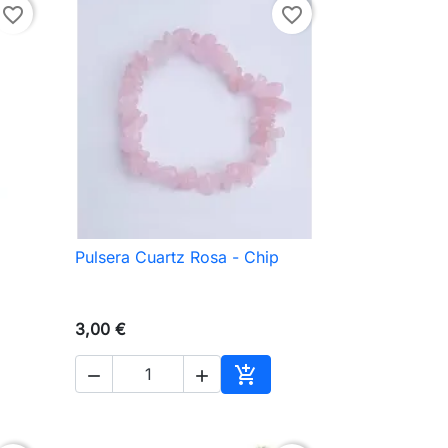
favorite_border
favorite_border
Pulsera Cuartz Rosa - Chip

Vista rápida
3,00 €



Añadir al carrito