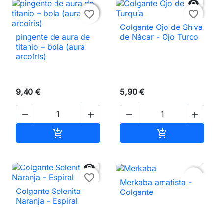


favorite_border
favorite_border
Colgante Ojo de Shiva
pingente de aura de
de Nácar - Ojo Turco
titanio – bola (aura
arcoíris)
9,40 €
5,90 €




Añadir al carrito
Añadir al carri




favorite_border
favorite_border
Merkaba amatista -
Colgante Selenita
Colgante
Naranja - Espiral