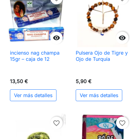


incienso nag champa
Pulsera Ojo de Tigre y
15gr – caja de 12
Ojo de Turquía
13,50 €
5,90 €
Ver más detalles
Ver más detalles
favorite_border
favorite_border