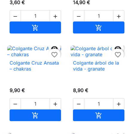
3,60 €
14,90 €




Añadir al carrito
Añadir al carri




favorite_border
favorite_border
Colgante Cruz Ansata
Colgante árbol de la
– chakras
vida - granate
9,90 €
8,90 €




Añadir al carrito
Añadir al carri

