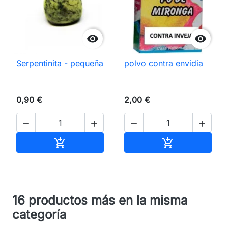


Serpentinita - pequeña
polvo contra envidia
0,90 €
2,00 €




Añadir al carrito
Añadir al carri


16 productos más en la misma
categoría