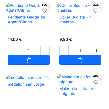


favorite_border
favorite_border
Pendiente Geoda de
Collar Budista - 7
Ágata/Citrino
chakras
14,00 €
9,90 €




Añadir al carrito
Añadir al carri




favorite_border
favorite_border
medallón san Jorge
Malaquita elefante -
colgante