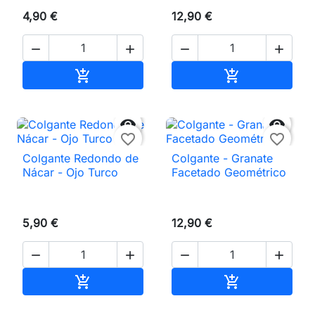
4,90 €
12,90 €




Añadir al carrito
Añadir al carri




favorite_border
favorite_border
Colgante Redondo de
Colgante - Granate
Nácar - Ojo Turco
Facetado Geométrico
5,90 €
12,90 €




Añadir al carrito
Añadir al carri

