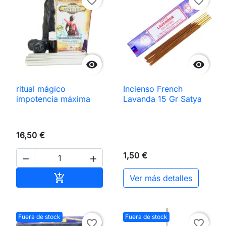
favorite_border
favorite_border


ritual mágico
Incienso French
impotencia máxima
Lavanda 15 Gr Satya
16,50 €
1,50 €


Añadir al carrito

Ver más detalles
Fuera de stock
Fuera de stock
favorite_border
favorite_border