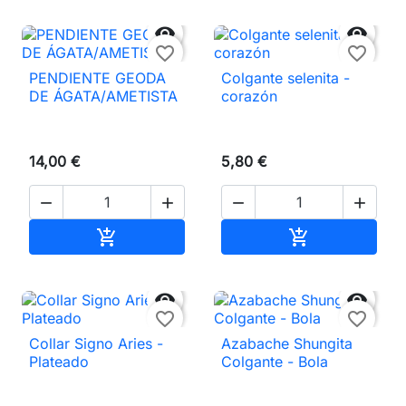


favorite_border
favorite_border
PENDIENTE GEODA
Colgante selenita -
DE ÁGATA/AMETISTA
corazón
14,00 €
5,80 €




Añadir al carrito
Añadir al carri




favorite_border
favorite_border
Collar Signo Aries -
Azabache Shungita
Plateado
Colgante - Bola