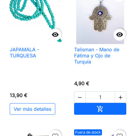


JAPAMALA -
Talisman - Mano de
TURQUESA
Fátima y Ojo de
Turquía
4,90 €
13,90 €


Añadir al carri

Ver más detalles
Fuera de stock