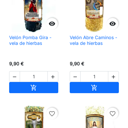


Velón Pomba Gira -
Velón Abre Caminos -
vela de hierbas
vela de hierbas
9,90 €
9,90 €




Añadir al carrito
Añadir al carri


favorite_border
favorite_border