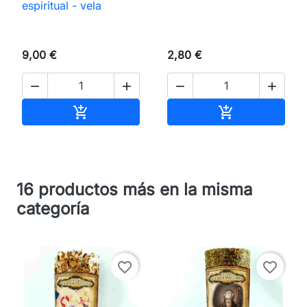
espiritual - vela
9,00 €
2,80 €




Añadir al carrito
Añadir al carri


16 productos más en la misma
categoría
favorite_border
favorite_border