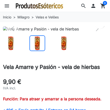
0
menu
search

shopping_cart
Inicio
Milagro
Velas e Velões
search
Previous
Next
Vela Amarre y Pasión - vela de hierbas
9,90 €
IVA incl.
Función: Para atraer y amarrar a la persona deseada.