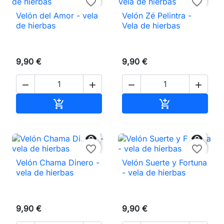
favorite_border
favorite_border
Velón del Amor - vela
Velón Zé Pelintra -
de hierbas
Vela de hierbas
9,90 €
9,90 €




Añadir al carrito
Añadir al carri




favorite_border
favorite_border
Velón Chama Dinero -
Velón Suerte y Fortuna
vela de hierbas
- vela de hierbas
9,90 €
9,90 €