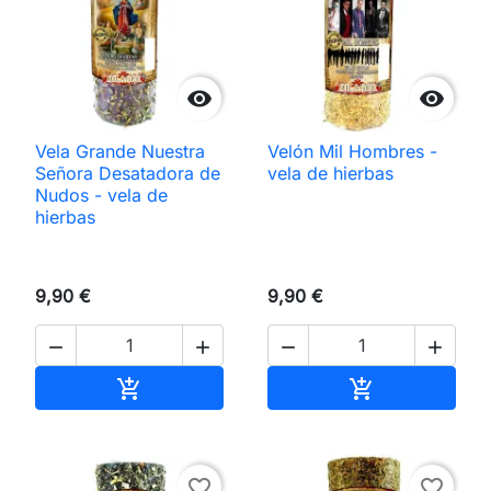


Vela Grande Nuestra
Velón Mil Hombres -
Señora Desatadora de
vela de hierbas
Nudos - vela de
hierbas
9,90 €
9,90 €




Añadir al carrito
Añadir al carri


favorite_border
favorite_border