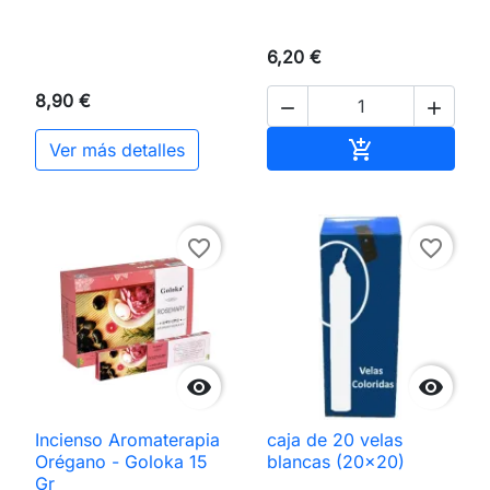
6,20 €
8,90 €


Añadir al carri

Ver más detalles
favorite_border
favorite_border


Incienso Aromaterapia
caja de 20 velas
Orégano - Goloka 15
blancas (20×20)
Gr