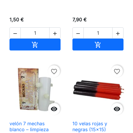
1,50 €
7,90 €




Añadir al carrito
Añadir al carri


favorite_border
favorite_border


velón 7 mechas
10 velas rojas y
blanco – limpieza
negras (15×15)