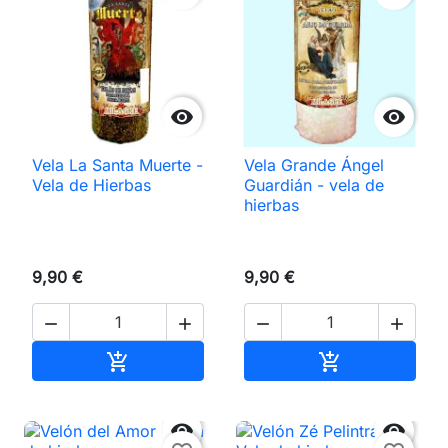


Vela La Santa Muerte -
Vela Grande Ángel
Vela de Hierbas
Guardián - vela de
hierbas
9,90 €
9,90 €




Añadir al carrito
Añadir al carri



