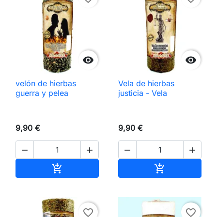


velón de hierbas
Vela de hierbas
guerra y pelea
justicia - Vela
9,90 €
9,90 €




Añadir al carrito
Añadir al carri


favorite_border
favorite_border