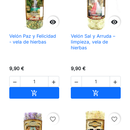


Velón Paz y Felicidad
Velón Sal y Arruda –
- vela de hierbas
limpieza, vela de
hierbas
9,90 €
9,90 €




Añadir al carrito
Añadir al carri


favorite_border
favorite_border