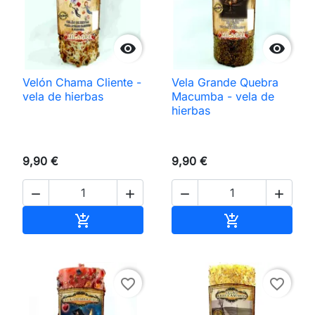


Velón Chama Cliente -
Vela Grande Quebra
vela de hierbas
Macumba - vela de
hierbas
9,90 €
9,90 €




Añadir al carrito
Añadir al carri


favorite_border
favorite_border