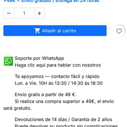
+49€ = Envío gratuito / Entrega en 24 horas



Añadir al carrito
favorite_border
Soporte por WhatsApp
Haga clic aquí para hablar con nosotros
Te apoyamos — contacto fácil y rápido
Lun. a Vie. 10H ás 13:30 / 14:30 ás 18:30
Envío gratis a partir de 49 €.
Si realiza una compra superior a 49€, el envío
será gratuito.
Devoluciones de 14 días / Garantía de 2 años
Puede devolver su producto sin complicaciones